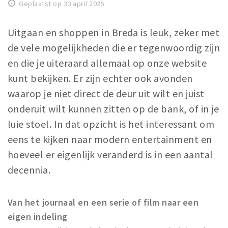
Geplaatst op 30 april 2026
Winkelgebieden
Parkeren
Uitgaan en shoppen in Breda is leuk, zeker met
de vele mogelijkheden die er tegenwoordig zijn
Bezienswaardigheden
en die je uiteraard allemaal op onze website
Musea, theaters & podia
kunt bekijken. Er zijn echter ook avonden
Uitjes & activiteiten
waarop je niet direct de deur uit wilt en juist
Toeristische routes
onderuit wilt kunnen zitten op de bank, of in je
Natuurgebieden
luie stoel. In dat opzicht is het interessant om
eens te kijken naar modern entertainment en
Baroniepoorten
hoeveel er eigenlijk veranderd is in een aantal
Sport
decennia.
Privacy
Van het journaal en een serie of film naar een
Inloggen
eigen indeling