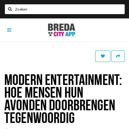
Zoeken
Breda
Home
City
App
Agenda
Deals
Party pics
Nieuws, interviews & blogs
MODERN ENTERTAINMENT:
Eten
HOE MENSEN HUN
Drinken
AVONDEN DOORBRENGEN
Slapen
TEGENWOORDIG
Recreatief
Winkels