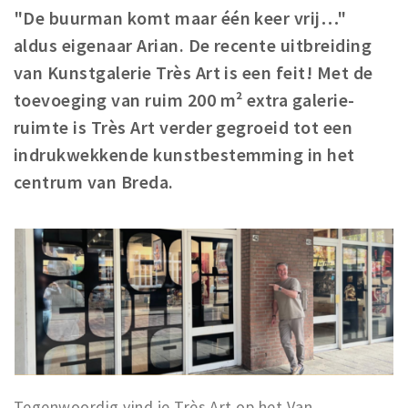
"De buurman komt maar één keer vrij…"
Winkelgebieden
aldus eigenaar Arian. De recente uitbreiding
Parkeren
van Kunstgalerie Très Art is een feit! Met de
toevoeging van ruim 200 m² extra galerie­
Bezienswaardigheden
ruimte is Très Art verder gegroeid tot een
Musea, theaters & podia
indrukwekkende kunstbestemming in het
Uitjes & activiteiten
centrum van Breda.
Toeristische routes
Natuurgebieden
Baroniepoorten
Sport
Privacy
Inloggen
Tegenwoordig vind je Très Art op het Van