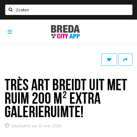
Zoeken
Breda
Home
City
App
Agenda
Deals
Party pics
Nieuws, interviews & blogs
TRÈS ART BREIDT UIT MET
Eten
RUIM 200 M² EXTRA
Drinken
GALERIE­RUIMTE!
Slapen
Recreatief
Geplaatst op 21 mei 2026
Winkels