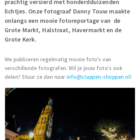
prachtig versierd met honderdduizenden
Winkelgebieden
lichtjes. Onze fotograaf Danny Touw maakte
Parkeren
onlangs een mooie fotoreportage van de
Grote Markt, Halstraat, Havermarkt en de
Bezienswaardigheden
Grote Kerk.
Musea, theaters & podia
Uitjes & activiteiten
We publiceren regelmatig mooie foto's van
Toeristische routes
verschillende fotografen. Wil je jouw foto's ook
Natuurgebieden
delen? Stuur ze dan naar
info@stappen-shoppen.nl
!
Baroniepoorten
Sport
Privacy
Inloggen