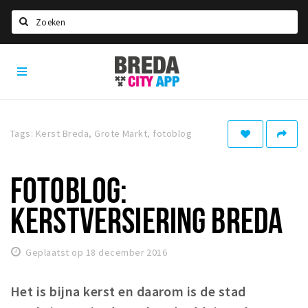
Zoeken
Breda
Home
City
App
Agenda
Deals
Tags: Kerst Breda, Grote Markt, fotoblog
Party pics
Nieuws, interviews & blogs
FOTOBLOG:
Eten
KERSTVERSIERING BREDA
Drinken
Slapen
Geplaatst op 18 december 2016
Recreatief
Het is bijna kerst en daarom is de stad
Winkels