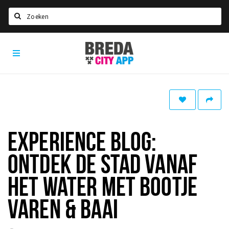
Zoeken
Breda
Home
City
App
Agenda
Deals
Party pics
Nieuws, interviews & blogs
EXPERIENCE BLOG:
Eten
ONTDEK DE STAD VANAF
Drinken
HET WATER MET BOOTJE
Slapen
VAREN & BAAI
Recreatief
Winkels