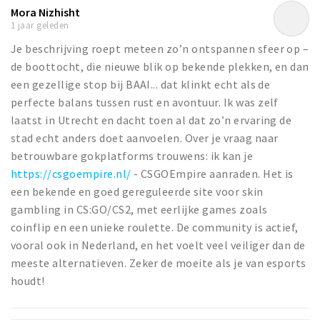
Mora Nizhisht
1 jaar geleden
Je beschrijving roept meteen zo’n ontspannen sfeer op –
de boottocht, die nieuwe blik op bekende plekken, en dan
een gezellige stop bij BAAI... dat klinkt echt als de
perfecte balans tussen rust en avontuur. Ik was zelf
laatst in Utrecht en dacht toen al dat zo’n ervaring de
stad echt anders doet aanvoelen. Over je vraag naar
betrouwbare gokplatforms trouwens: ik kan je
https://csgoempire.nl/
- CSGOEmpire aanraden. Het is
een bekende en goed gereguleerde site voor skin
gambling in CS:GO/CS2, met eerlijke games zoals
coinflip en een unieke roulette. De community is actief,
vooral ook in Nederland, en het voelt veel veiliger dan de
meeste alternatieven. Zeker de moeite als je van esports
houdt!