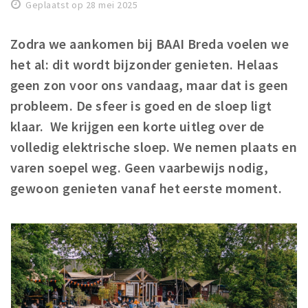
Geplaatst op 28 mei 2025
Winkelgebieden
Parkeren
Zodra we aankomen bij BAAI Breda voelen we
het al: dit wordt bijzonder genieten. Helaas
Bezienswaardigheden
geen zon voor ons vandaag, maar dat is geen
Musea, theaters & podia
probleem. De sfeer is goed en de sloep ligt
Uitjes & activiteiten
klaar. We krijgen een korte uitleg over de
Toeristische routes
volledig elektrische sloep. We nemen plaats en
Natuurgebieden
varen soepel weg. Geen vaarbewijs nodig,
gewoon genieten vanaf het eerste moment.
Baroniepoorten
Sport
Privacy
Inloggen