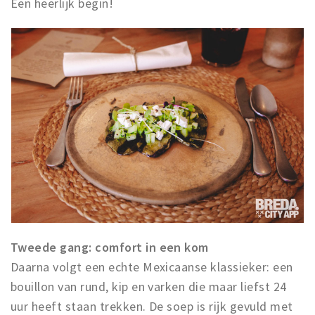
Een heerlijk begin!
Tweede gang: comfort in een kom
Daarna volgt een echte Mexicaanse klassieker: een
bouillon van rund, kip en varken die maar liefst 24
uur heeft staan trekken. De soep is rijk gevuld met