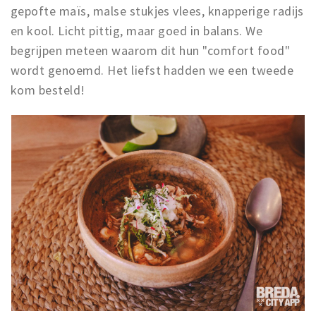
gepofte maïs, malse stukjes vlees, knapperige radijs
en kool. Licht pittig, maar goed in balans. We
begrijpen meteen waarom dit hun "comfort food"
wordt genoemd. Het liefst hadden we een tweede
kom besteld!