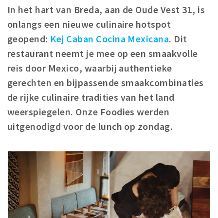
In het hart van Breda, aan de Oude Vest 31, is
Winkelgebieden
onlangs een nieuwe culinaire hotspot
Parkeren
geopend:
Kej Caban Cocina Mexicana
. Dit
restaurant neemt je mee op een smaakvolle
Bezienswaardigheden
reis door Mexico, waarbij authentieke
Musea, theaters & podia
gerechten en bijpassende smaakcombinaties
Uitjes & activiteiten
de rijke culinaire tradities van het land
Toeristische routes
weerspiegelen. Onze Foodies werden
Natuurgebieden
uitgenodigd voor de lunch op zondag.
Baroniepoorten
Sport
Privacy
Inloggen