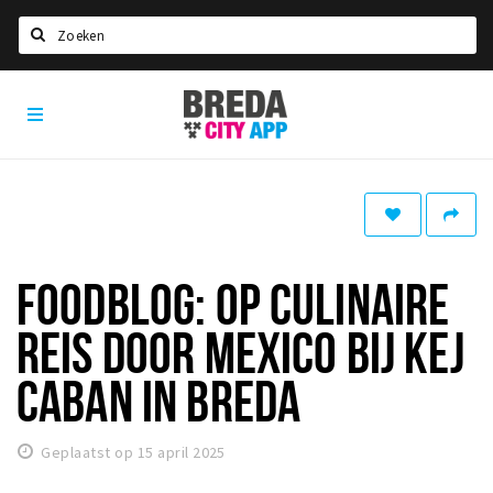
Zoeken
Breda
Home
City
App
Agenda
Deals
Party pics
Nieuws, interviews & blogs
FOODBLOG: OP CULINAIRE
Eten
REIS DOOR MEXICO BIJ KEJ
Drinken
CABAN IN BREDA
Slapen
Recreatief
Geplaatst op 15 april 2025
Winkels