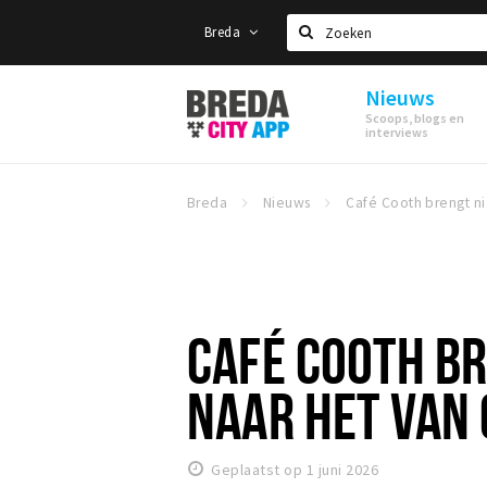
Breda
Zoeken
Nieuws
Stappen
Scoops, blogs en
&
interviews
Shoppen
Breda
Breda
Nieuws
Café 
CAFÉ COOTH BR
NAAR HET VAN
Geplaatst op 1 juni 2026