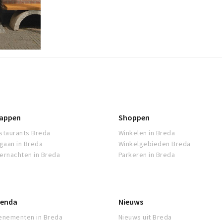
appen
Shoppen
staurants Breda
Winkelen in Breda
tgaan in Breda
Winkelgebieden Breda
ernachten in Breda
Parkeren in Breda
enda
Nieuws
enementen in Breda
Nieuws uit Breda