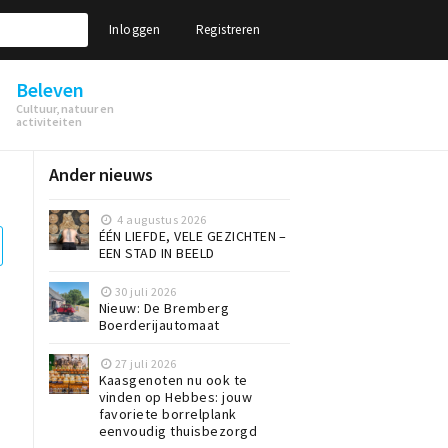
Inloggen
Registreren
Beleven
Cultuur, natuur en
activiteiten
Ander nieuws
4 augustus 2026
ÉÉN LIEFDE, VELE GEZICHTEN –
EEN STAD IN BEELD
30 juli 2026
Nieuw: De Bremberg
Boerderijautomaat
27 juli 2026
Kaasgenoten nu ook te
vinden op Hebbes: jouw
favoriete borrelplank
eenvoudig thuisbezorgd