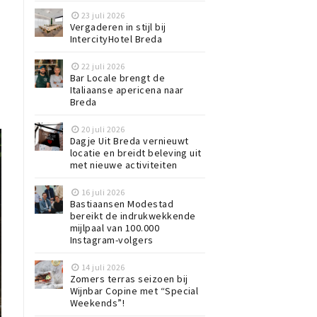
23 juli 2026
Vergaderen in stijl bij
IntercityHotel Breda
22 juli 2026
Bar Locale brengt de
Italiaanse apericena naar
Breda
20 juli 2026
Dagje Uit Breda vernieuwt
locatie en breidt beleving uit
met nieuwe activiteiten
16 juli 2026
Bastiaansen Modestad
bereikt de indrukwekkende
mijlpaal van 100.000
Instagram-volgers
14 juli 2026
Zomers terras seizoen bij
Wijnbar Copine met “Special
Weekends”!