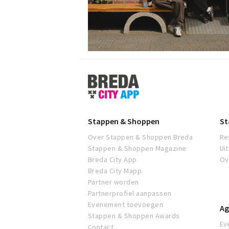
Stappen
&
Shoppen
Breda
Stappen & Shoppen
St
Over Stappen & Shoppen Breda
Re
Stappen & Shoppen Magazine
Ui
Breda City App
Ov
Breda City Mapp
Partner worden
Partnerprofiel aanpassen
Evenement toevoegen
Ag
Stappen & Shoppen Awards
Ev
Contact