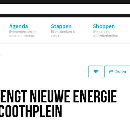
Agenda
Stappen
Shoppen
Evenementen en
Eten, drinken &
Winkels en
programmering
slapen
winkelgebieden
Cooth brengt nieuwe energie naar het Van Coothplein
Delen
ENGT NIEUWE ENERGIE
 COOTHPLEIN