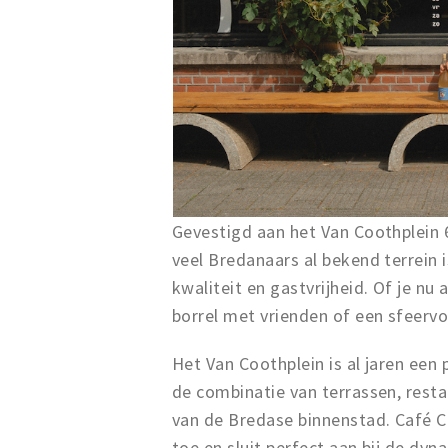
Gevestigd aan het Van Coothplein 6
veel Bredanaars al bekend terrein 
kwaliteit en gastvrijheid. Of je nu
borrel met vrienden of een sfeervol
Het Van Coothplein is al jaren een
de combinatie van terrassen, resta
van de Bredase binnenstad. Café Co
toe en sluit perfect aan bij de dyn