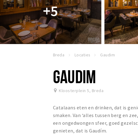
+5
Breda
Locaties
Gaudim
GAUDIM
Kloosterplein 5
,
Breda
Catalaans eten en drinken, dat is gen
smaken. Van ‘alles tussen berg en zee
een ongedwongen sfeer, goed gezels
genieten, dat is Gaudím.