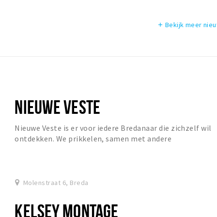
Bekijk meer nie
add
NIEUWE VESTE
Nieuwe Veste is er voor iedere Bredanaar die zichzelf wil
ontdekken. We prikkelen, samen met andere
organisaties, jouw zintuigen op het gebied van taa...
Molenstraat 6, Breda
KELSEY MONTAGE