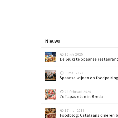
Nieuws
15 juli 2025
De leukste Spaanse restaurant
9 mei 2023
Spaanse wijnen en foodpairin
28 februari 2020
7x Tapas eten in Breda
17 mei 2019
Foodblog: Catalaans dineren b