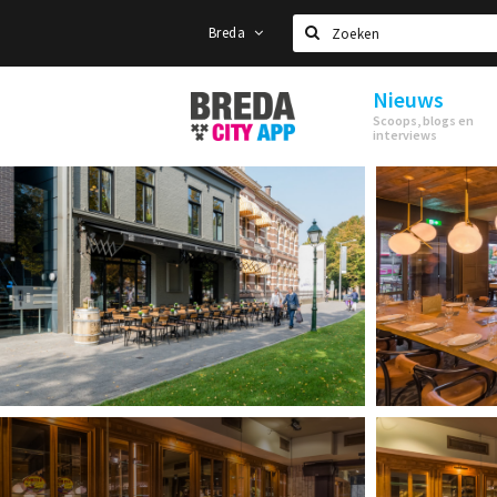
Breda
Zoeken
Nieuws
Stappen
Scoops, blogs en
&
interviews
Shoppen
Breda