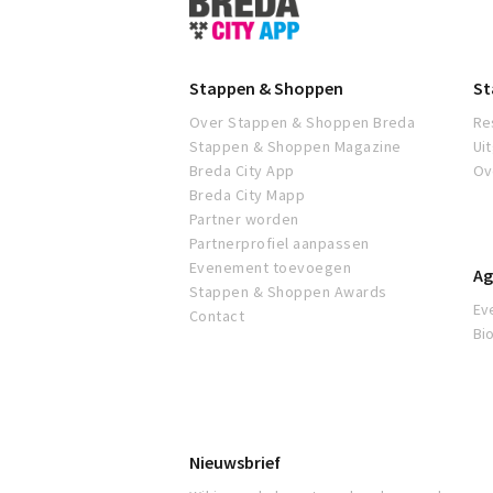
&
Shoppen
Breda
Stappen & Shoppen
St
Over Stappen & Shoppen Breda
Re
Stappen & Shoppen Magazine
Ui
Breda City App
Ov
Breda City Mapp
Partner worden
Partnerprofiel aanpassen
Evenement toevoegen
Ag
Stappen & Shoppen Awards
Ev
Contact
Bi
Nieuwsbrief