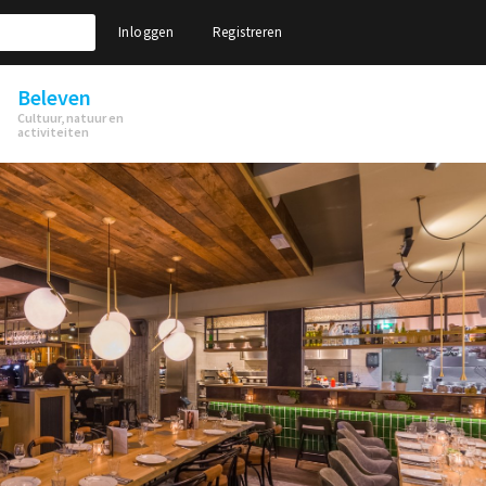
Inloggen
Registreren
Beleven
Cultuur, natuur en
activiteiten