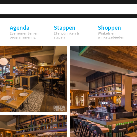
Agenda
Stappen
Shoppen
Evenementen en
Eten, drinken &
Winkels en
programmering
slapen
winkelgebieden