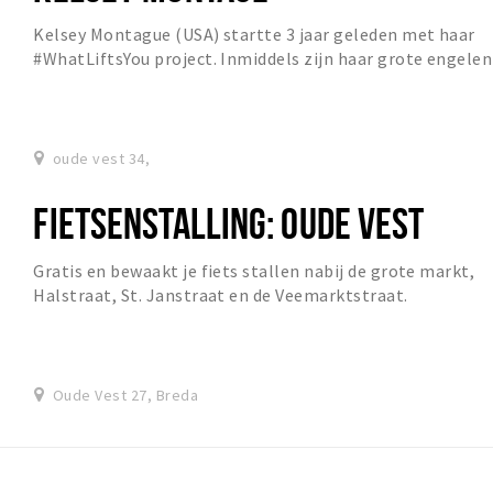
Kelsey Montague (USA) startte 3 jaar geleden met haar
#WhatLiftsYou project. Inmiddels zijn haar grote engelen
vleugels te zien in diverse steden in N...
oude vest 34,
FIETSENSTALLING: OUDE VEST
Gratis en bewaakt je fiets stallen nabij de grote markt,
Halstraat, St. Janstraat en de Veemarktstraat.
Oude Vest 27, Breda