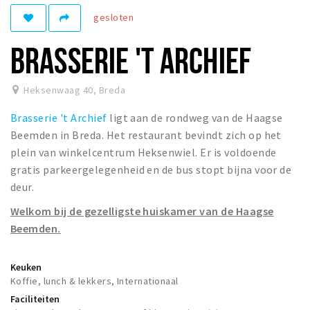
gesloten
Winkelgebieden
Parkeren
BRASSERIE 'T ARCHIEF
Bezienswaardigheden
Heksenwaag 40
,
Breda
Musea, theaters & podia
Brasserie 't Archief
ligt aan de rondweg van de Haagse
Uitjes & activiteiten
Beemden in Breda. Het restaurant bevindt zich op het
Toeristische routes
plein van winkelcentrum Heksenwiel. Er is voldoende
Natuurgebieden
gratis parkeergelegenheid en de bus stopt bijna voor de
deur.
Baroniepoorten
Sport
Welkom bij de gezelligste huiskamer van de Haagse
Beemden.
Privacy
Keuken
Inloggen
Koffie, lunch & lekkers, Internationaal
Faciliteiten