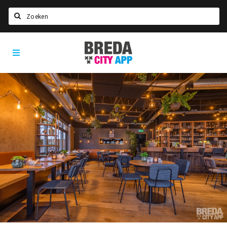
Zoeken
Breda
Home
City
App
Agenda
Deals
Party pics
Nieuws, interviews & blogs
Eten
Drinken
Slapen
Recreatief
Winkels