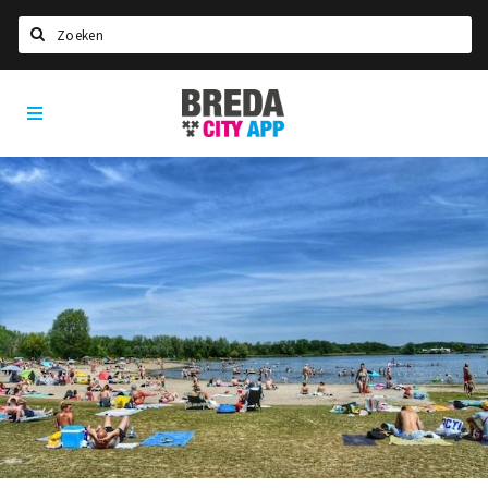
Zoeken
Breda
Home
City
App
Agenda
Deals
Party pics
Nieuws, interviews & blogs
Eten
Drinken
Slapen
Recreatief
Winkels