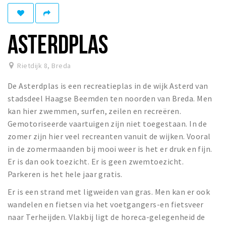
Winkelgebieden
Parkeren
ASTERDPLAS
Bezienswaardigheden
Rietdijk 8
,
Breda
Musea, theaters & podia
De Asterdplas is een recreatieplas in de wijk Asterd van
Uitjes & activiteiten
stadsdeel Haagse Beemden ten noorden van Breda. Men
Toeristische routes
kan hier zwemmen, surfen, zeilen en recreëren.
Natuurgebieden
Gemotoriseerde vaartuigen zijn niet toegestaan. In de
zomer zijn hier veel recreanten vanuit de wijken. Vooral
Baroniepoorten
in de zomermaanden bij mooi weer is het er druk en fijn.
Sport
Er is dan ook toezicht. Er is geen zwemtoezicht.
Parkeren is het hele jaar gratis.
Privacy
Er is een strand met ligweiden van gras. Men kan er ook
wandelen en fietsen via het voetgangers-en fietsveer
Inloggen
naar Terheijden. Vlakbij ligt de horeca-gelegenheid de