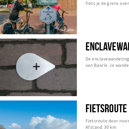
fiets je de grens ove
ENCLAVEWA
De enclavewandeling
van Baarle. Je wande
plekjes en steekt div
FIETSROUTE
Fietsroute door noor
Afstand: 30 km