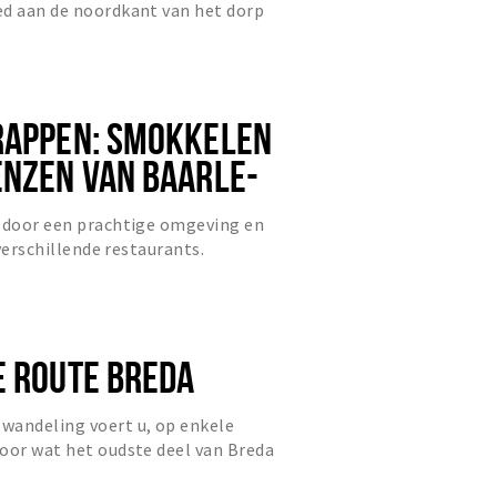
ed aan de noordkant van het dorp
g. Het Hannebroek loopt bi...
RAPPEN: SMOKKELEN
ENZEN VAN BAARLE-
2 KM
n door een prachtige omgeving en
 verschillende restaurants.
E ROUTE BREDA
andeling voert u, op enkele
oor wat het oudste deel van Breda
Het gaat hier om de historische...