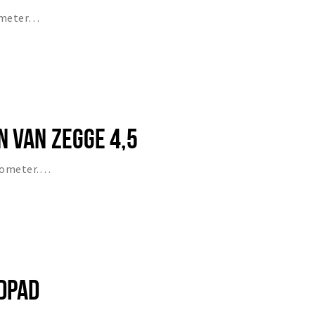
lometer…
N VAN ZEGGE 4,5
ilometer.…
DPAD