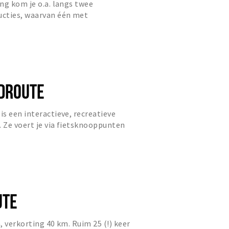
ng kom je o.a. langs twee
cties, waarvan één met
DROUTE
s een interactieve, recreatieve
. Ze voert je via fietsknooppunten
aatsen uit de WO1-gesch...
UTE
, verkorting 40 km. Ruim 25 (!) keer