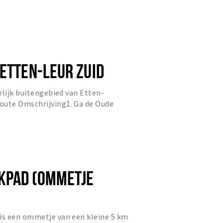
 ETTEN-LEUR ZUID
elijk buitengebied van Etten-
oute Omschrijving1. Ga de Oude
de Oude Bredaseweg rechtsaf.3....
KPAD (OMMETJE
s een ommetje van een kleine 5 km