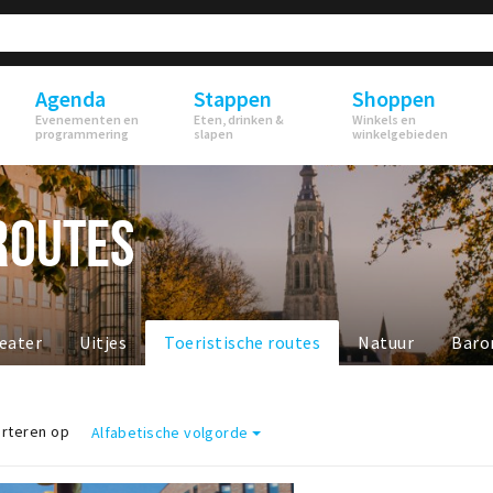
Agenda
Stappen
Shoppen
Evenementen en
Eten, drinken &
Winkels en
programmering
slapen
winkelgebieden
ROUTES
eater
Uitjes
Toeristische routes
Natuur
Baro
rteren op
Alfabetische volgorde