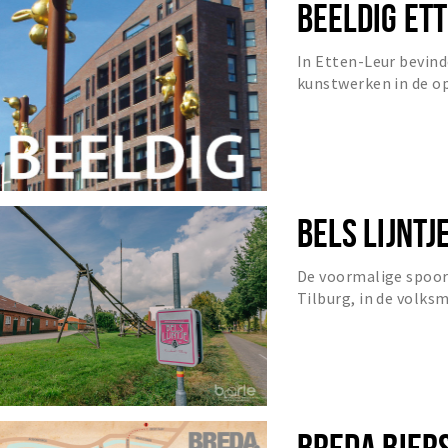
BEELDIG ET
In Etten-Leur bevind
kunstwerken in de o
rotondes, in parken, 
BELS LIJNTJ
De voormalige spoor
Tilburg, in de volks
dwars door Baarle.
BREDA BIER