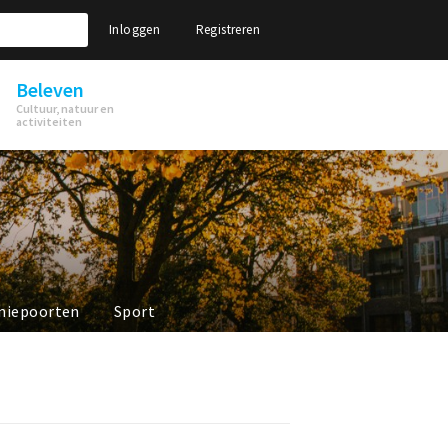
Inloggen
Registreren
Beleven
Cultuur, natuur en
activiteiten
niepoorten
Sport