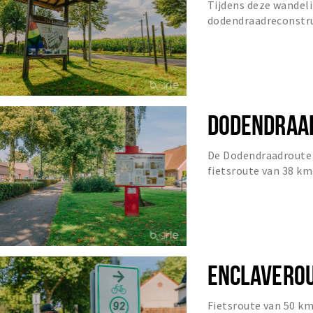
Tijdens deze wandeli
dodendraadreconstru
Schakelhuis.
DODENDRAA
De Dodendraadroute i
fietsroute van 38 km
naar opmerkelijke pl
ENCLAVERO
Fietsroute van 50 km