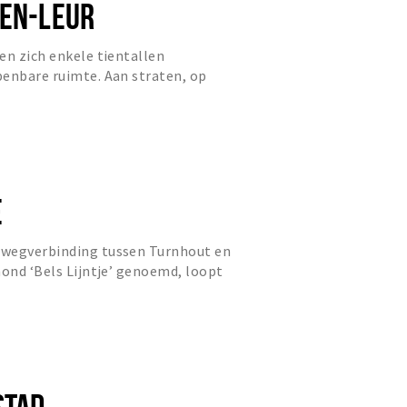
TEN-LEUR
en zich enkele tientallen
penbare ruimte. Aan straten, op
in of aan het water en op pleine...
E
wegverbinding tussen Turnhout en
mond ‘Bels Lijntje’ genoemd, loopt
STAD