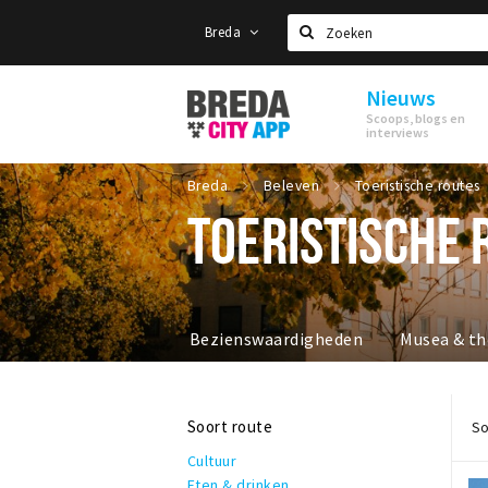
Breda
Zoeken
Nieuws
Stappen
Scoops, blogs en
&
interviews
Shoppen
Breda
Breda
Beleven
Toeristische routes
TOERISTISCHE 
Bezienswaardigheden
Musea & th
Soort route
So
Cultuur
Eten & drinken