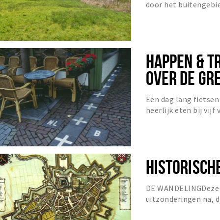
door het buitengebi
Baarle-Nassau/Herto
HAPPEN & T
OVER DE GR
NASSAU - 4
Een dag lang fietse
heerlijk eten bij vijf
HISTORISCH
DE WANDELINGDeze w
uitzonderingen na, d
genoemd mag worden.