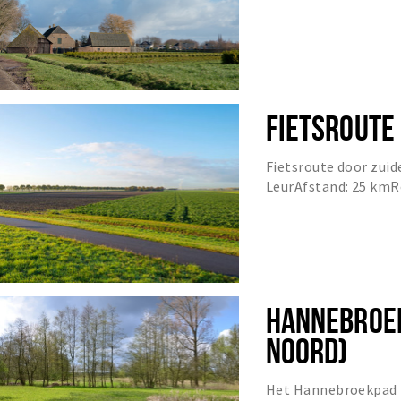
FIETSROUTE
Fietsroute door zuid
LeurAfstand: 25 kmR
Bredaseweg op.2. Ein
HANNEBROE
NOORD)
Het Hannebroekpad i