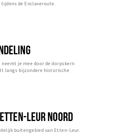
r tijdens de Enclaveroute.
NDELING
 neemt je mee door de dorpskern
lt langs bijzondere historische
erse malen de grens over....
 ETTEN-LEUR NOORD
delijk buitengebied van Etten-Leur.