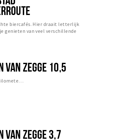
ERROUTE
hte biercafés. Hier draait letterlijk
je genieten van veel verschillende
. In veel va...
N VAN ZEGGE 10,5
 kilomete…
N VAN ZEGGE 3,7