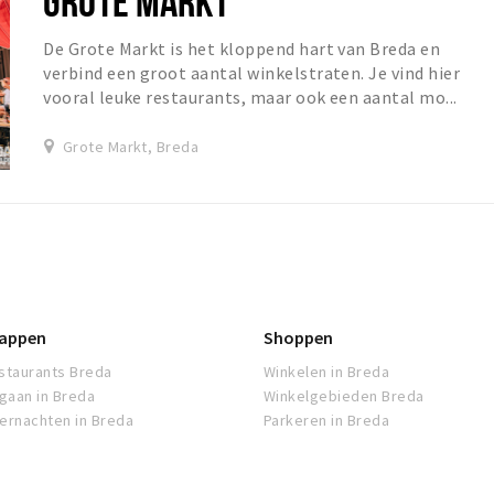
GROTE MARKT
De Grote Markt is het kloppend hart van Breda en
verbind een groot aantal winkelstraten. Je vind hier
vooral leuke restaurants, maar ook een aantal mo...
Grote Markt, Breda
appen
Shoppen
staurants Breda
Winkelen in Breda
tgaan in Breda
Winkelgebieden Breda
ernachten in Breda
Parkeren in Breda