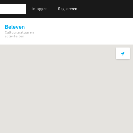
Inloggen
Registreren
Beleven
Cultuur, natuur en
activiteiten