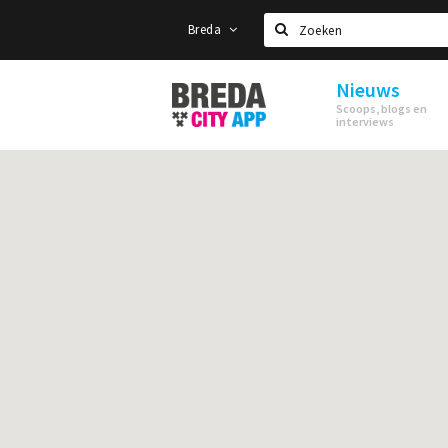
Breda
Zoeken
Nieuws
Stappen
Scoops, blogs en
&
interviews
Shoppen
Breda