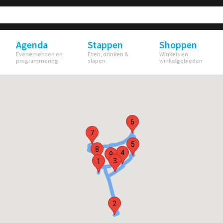
Agenda
Stappen
Shoppen
Evenementen en
Eten, drinken &
Winkels en
programmering
slapen
winkelgebieden
6
7
5
8
4
9
3
1
2