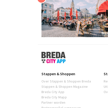
Stappen
&
Shoppen
Breda
Stappen & Shoppen
St
Over Stappen & Shoppen Breda
Re
Stappen & Shoppen Magazine
Ui
Breda City App
Ov
Breda City Mapp
Partner worden
Partnerprofiel aanpassen