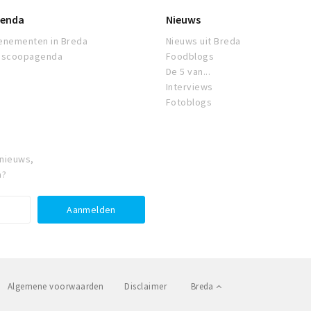
enda
Nieuws
enementen in Breda
Nieuws uit Breda
oscoopagenda
Foodblogs
De 5 van...
Interviews
Fotoblogs
 nieuws,
a?
Algemene voorwaarden
Disclaimer
Breda