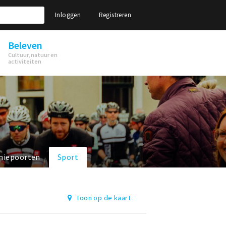
Inloggen
Registreren
Beleven
Cultuur, natuur en
activiteiten
niepoorten
Sport
Toon op de kaart