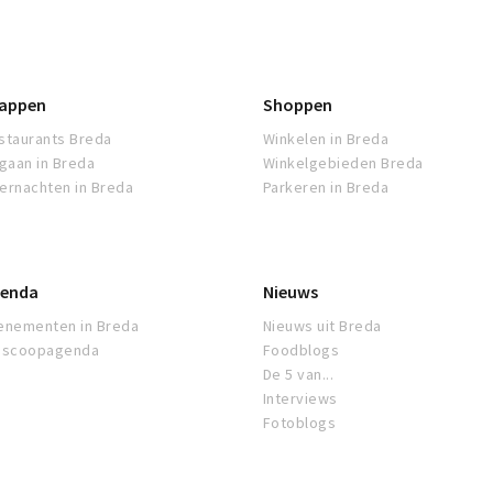
appen
Shoppen
staurants Breda
Winkelen in Breda
tgaan in Breda
Winkelgebieden Breda
ernachten in Breda
Parkeren in Breda
enda
Nieuws
enementen in Breda
Nieuws uit Breda
oscoopagenda
Foodblogs
De 5 van...
Interviews
Fotoblogs