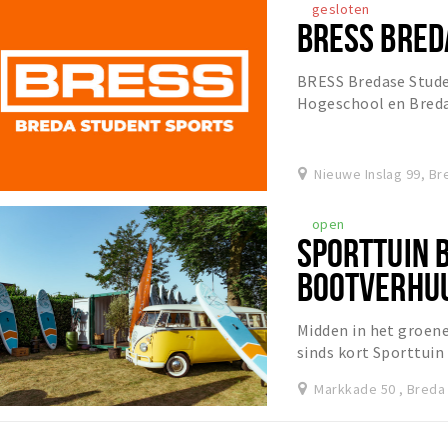
gesloten
BRESS BRED
BRESS Bredase Stude
Hogeschool en Breda 
met een aanbod besta
Nieuwe Inslag 99, Br
open
SPORTTUIN 
BOOTVERHUU
GROEPSLES
Midden in het groene
sinds kort Sporttuin
waar sport, ontspan
Markkade 50 , Breda