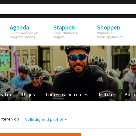
Agenda
Stappen
Shoppen
Evenementen en
Eten, drinken &
Winkels en
programmering
slapen
winkelgebieden
eater
Uitjes
Toeristische routes
Natuur
Baro
rteren op
Volledigheid profiel