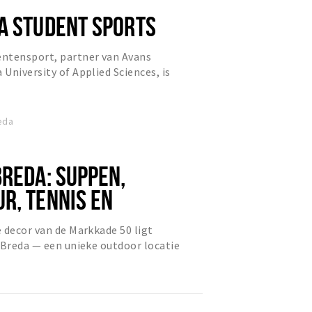
A STUDENT SPORTS
ntensport, partner van Avans
University of Applied Sciences, is
ande uit meer dan 60 sporte...
eda
BREDA: SUPPEN,
R, TENNIS EN
SEN
 decor van de Markkade 50 ligt
 Breda — een unieke outdoor locatie
ning en evenementen same...