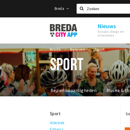
Breda
Zoeken
Nieuws
Stappen
Scoops, blogs en
&
interviews
Shoppen
Breda
Breda
Beleven
Sport
SPORT
Bezienswaardigheden
Musea & th
Sport
So
Atletiek
Fitness