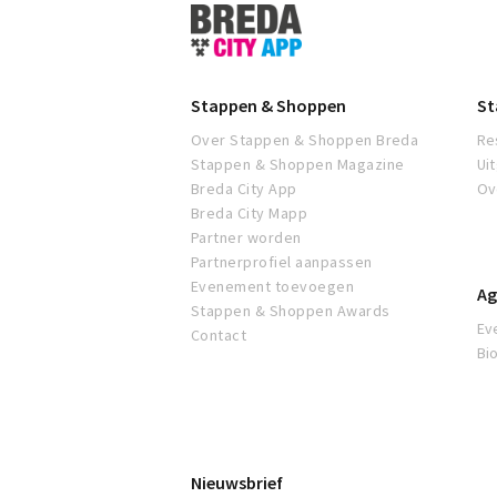
Stappen
&
Shoppen
Breda
Stappen & Shoppen
St
Over Stappen & Shoppen Breda
Re
Stappen & Shoppen Magazine
Ui
Breda City App
Ov
Breda City Mapp
Partner worden
Partnerprofiel aanpassen
Evenement toevoegen
Ag
Stappen & Shoppen Awards
Ev
Contact
Bi
Nieuwsbrief