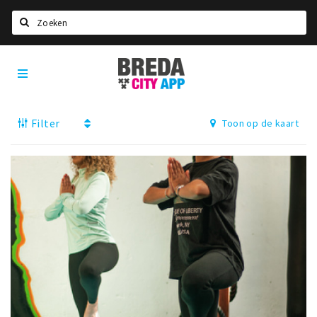
Zoeken
Breda
Home
City
App
Agenda
Filter
Toon op de kaart
Deals
Party pics
Nieuws, interviews & blogs
Eten
Drinken
Slapen
Recreatief
Winkels