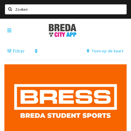
Zoeken
Breda
Home
City
App
Agenda
Filter
Toon op de kaart
Deals
Party pics
Nieuws, interviews & blogs
Eten
Drinken
Slapen
Recreatief
Winkels