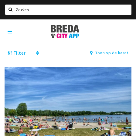
Zoeken
Breda
Home
City
App
Agenda
Filter
Toon op de kaart
Deals
Party pics
Nieuws, interviews & blogs
Eten
Drinken
Slapen
Recreatief
Winkels