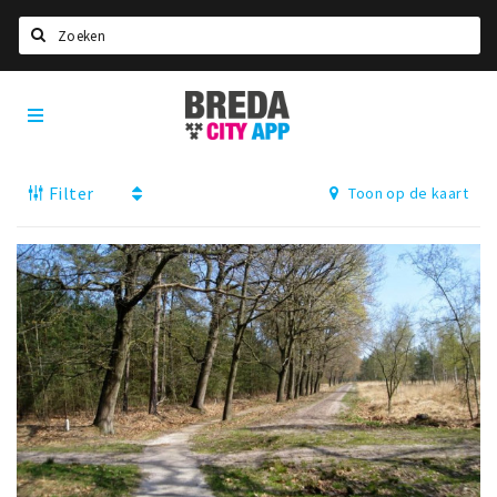
Zoeken
Breda
Home
City
App
Agenda
Filter
Toon op de kaart
Deals
Party pics
Nieuws, interviews & blogs
Eten
Drinken
Slapen
Recreatief
Winkels