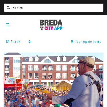
Zoeken
Breda
Home
City
App
Agenda
Filter
Toon op de kaart
Deals
Party pics
Nieuws, interviews & blogs
Eten
Drinken
Slapen
Recreatief
Winkels