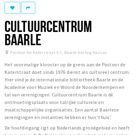
Winkelgebieden
Parkeren
CULTUURCENTRUM
Bezienswaardigheden
BAARLE
Musea, theaters & podia
Uitjes & activiteiten
Pastoor de Katerstraat 5-7
,
Baarle-Hertog-Nassau
Toeristische routes
Het voormalige klooster op de grens aan de Pastoor de
Natuurgebieden
Katerstraat doet sinds 1976 dienst als cultureel centrum.
Hier vind je de internationale bibliotheek Baarle en de
Baroniepoorten
Academie voor Muziek en Woord de Noorderkempen en
Sport
tal van verenigingen. Cultuurcentrum Baarle is dé
ontmoetingsplaats voor talrijke culturele en
Privacy
maatschappelijke organisaties. Een aantal Baarlese
verenigingen en instanties hebben er hun 'thuis'.
Inloggen
De hoofdingang ligt op Nederlands grondgebied en heeft