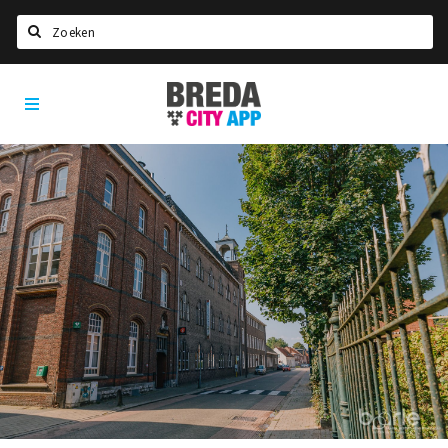
Zoeken
Breda
Home
City
App
Agenda
Deals
Party pics
Nieuws, interviews & blogs
Eten
Drinken
Slapen
Recreatief
Winkels