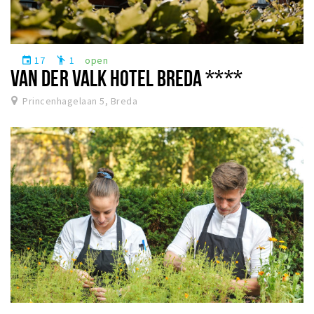
17
1
open
event
emoji_people
VAN DER VALK HOTEL BREDA ****
Princenhagelaan 5, Breda