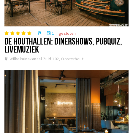
1
gesloten
restaurant
event
DE HOUTHALLEN: DINERSHOWS, PUBQUIZ,
LIVEMUZIEK
Wilhelminakanaal Zuid 102, Oosterhout