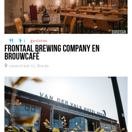
1
gesloten
restaurant
emoji_people
FRONTAAL BREWING COMPANY EN
BROUWCAFÉ
Liniestraat 31, Breda