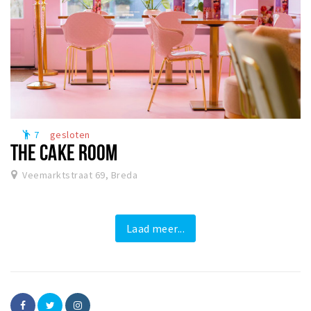
7
gesloten
emoji_people
THE CAKE ROOM
Veemarktstraat 69, Breda
Laad meer...