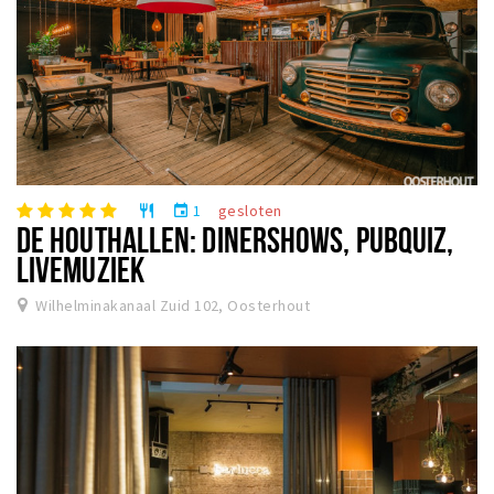
1
gesloten
restaurant
event
DE HOUTHALLEN: DINERSHOWS, PUBQUIZ,
LIVEMUZIEK
Wilhelminakanaal Zuid 102, Oosterhout