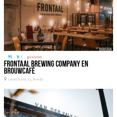
1
gesloten
restaurant
emoji_people
FRONTAAL BREWING COMPANY EN
BROUWCAFÉ
Liniestraat 31, Breda