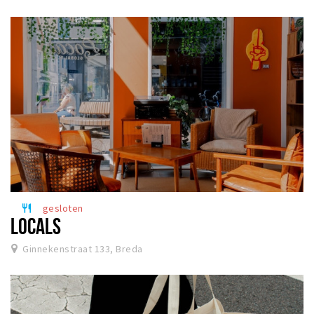
gesloten
restaurant
LOCALS
Ginnekenstraat 133, Breda