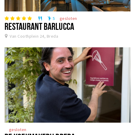
5
gesloten
restaurant
emoji_people
RESTAURANT BARLUCCA
Van Coothplein 24, Breda
gesloten