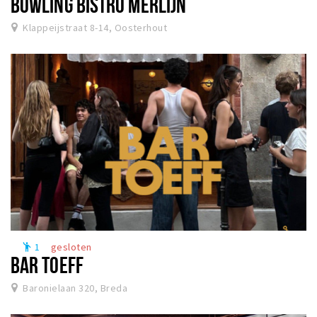
BOWLING BISTRO MERLIJN
Klappeijstraat 8-14, Oosterhout
1
gesloten
emoji_people
BAR TOEFF
Baronielaan 320, Breda