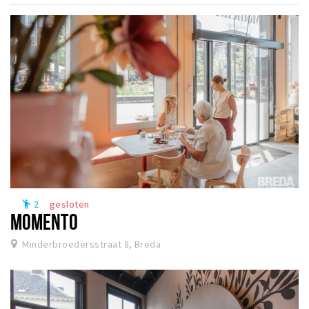
Winkelgebieden
Parkeren
Bezienswaardigheden
Musea, theaters & podia
Uitjes & activiteiten
Toeristische routes
Natuurgebieden
Baroniepoorten
2
gesloten
emoji_people
Sport
MOMENTO
Minderbroedersstraat 8, Breda
Privacy
Inloggen