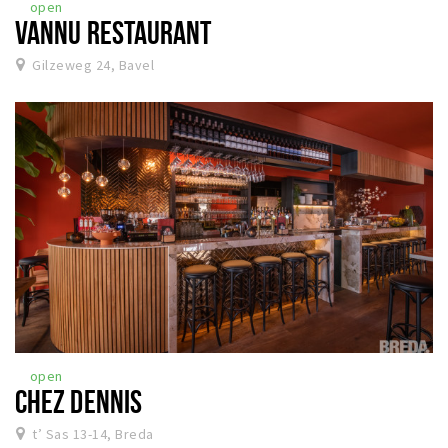
open
VANNU RESTAURANT
Gilzeweg 24, Bavel
open
CHEZ DENNIS
t’ Sas 13-14, Breda