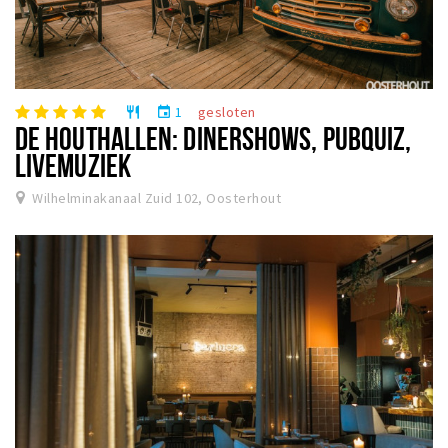
1
gesloten
restaurant
event
DE HOUTHALLEN: DINERSHOWS, PUBQUIZ,
LIVEMUZIEK
Wilhelminakanaal Zuid 102, Oosterhout