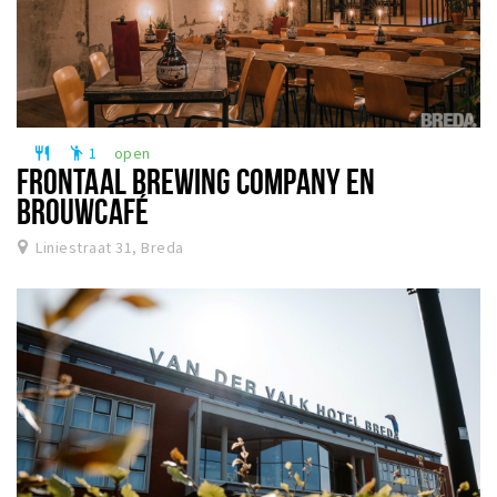
1
open
restaurant
emoji_people
FRONTAAL BREWING COMPANY EN
BROUWCAFÉ
Liniestraat 31, Breda