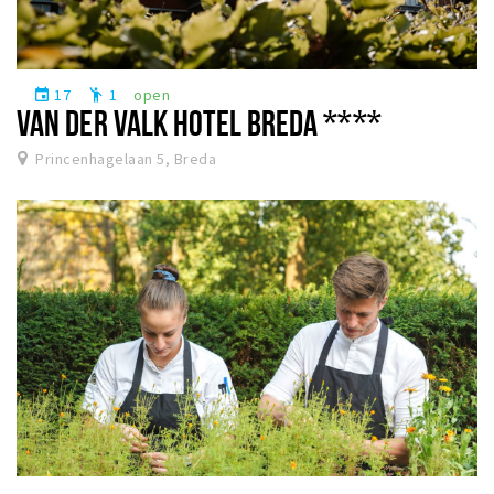
17
1
open
event
emoji_people
VAN DER VALK HOTEL BREDA ****
Princenhagelaan 5, Breda