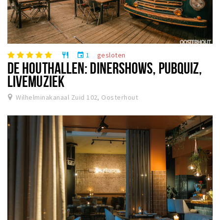
1
gesloten
restaurant
event
DE HOUTHALLEN: DINERSHOWS, PUBQUIZ,
LIVEMUZIEK
Wilhelminakanaal Zuid 102, Oosterhout