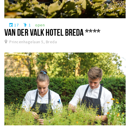
17
1
open
event
emoji_people
VAN DER VALK HOTEL BREDA ****
Princenhagelaan 5, Breda