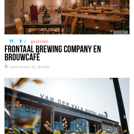
1
gesloten
restaurant
emoji_people
FRONTAAL BREWING COMPANY EN
BROUWCAFÉ
Liniestraat 31, Breda