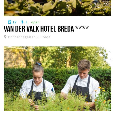
17
1
open
event
emoji_people
VAN DER VALK HOTEL BREDA ****
Princenhagelaan 5, Breda