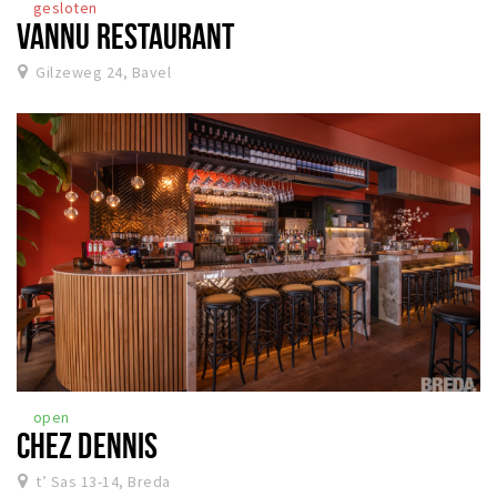
gesloten
VANNU RESTAURANT
Gilzeweg 24, Bavel
open
CHEZ DENNIS
t’ Sas 13-14, Breda