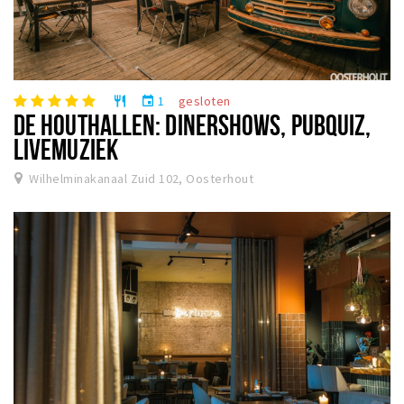
1
gesloten
restaurant
event
DE HOUTHALLEN: DINERSHOWS, PUBQUIZ,
LIVEMUZIEK
Wilhelminakanaal Zuid 102, Oosterhout