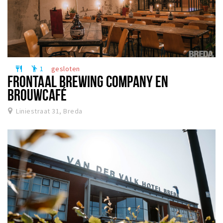
1
gesloten
restaurant
emoji_people
FRONTAAL BREWING COMPANY EN
BROUWCAFÉ
Liniestraat 31, Breda