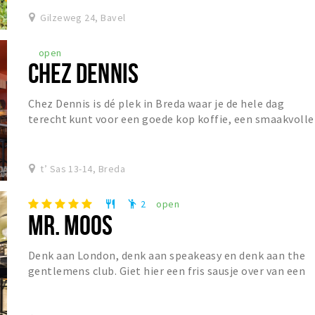
Gilzeweg 24, Bavel
open
CHEZ DENNIS
Chez Dennis is dé plek in Breda waar je de hele dag
terecht kunt voor een goede kop koffie, een smaakvolle
lunch of een gezellige borrel. De dag begin...
t’ Sas 13-14, Breda
2
open
restaurant
emoji_people
MR. MOOS
Denk aan London, denk aan speakeasy en denk aan the
gentlemens club. Giet hier een fris sausje over van een
Franse Bistro en Mr. Moos is geboren. Mr....