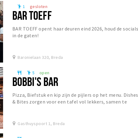
1
gesloten
emoji_people
BAR TOEFF
BAR TOEFF opent haar deuren eind 2026, houd de social
in de gaten!
Baronielaan 320, Breda
5
open
restaurant
emoji_people
BOBBI'S BAR
Pizza, Biefstuk en kip zijn de pijlers op het menu. Dishe
& Bites zorgen voor een tafel vol lekkers, samen te
stellen naar eigen wens. De prominent a...
Gasthuyspoort 1, Breda