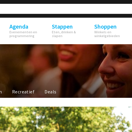
Agenda
Stappen
Shoppen
Evenementen en
Eten, drinken &
Winkels en
programmering
slapen
winkelgebieden
n
Recreatief
Deals