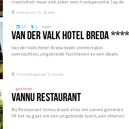
creativiteit maar ook zeker voor transparantie (op de
helderheid van sommige bieren na). Dit...
Liniestraat 31, Breda
17
1
open
event
emoji_people
VAN DER VALK HOTEL BREDA ***
Van der Valk Hotel Breda biedt comfortabel
overnachten, uitgebreide faciliteiten en een ideale
ligging voor zowel ontspanning als zakelijke gasten.
Princenhagelaan 5, Breda
gesloten
VANNU RESTAURANT
Bij Restaurant Vannu draait alles om samen genieten.
Of het nu gaat om een uitgebreide lunch, een sfeervol
diner of een gezellige borrel, gasten zijn...