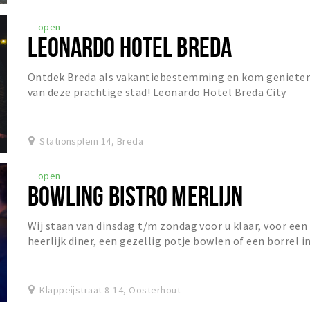
open
LEONARDO HOTEL BREDA
Ontdek Breda als vakantiebestemming en kom geniete
van deze prachtige stad! Leonardo Hotel Breda City
Center is gevestigd in een charmant gebouw dat...
Stationsplein 14, Breda
open
BOWLING BISTRO MERLIJN
Wij staan van dinsdag t/m zondag voor u klaar, voor een
heerlijk diner, een gezellig potje bowlen of een borrel i
het Grand Café!
Klappeijstraat 8-14, Oosterhout