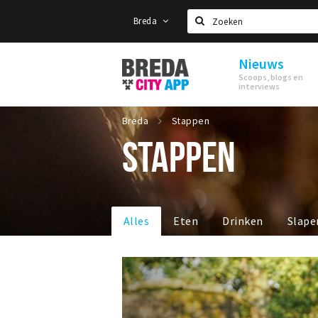
Breda
Zoeken
Nieuws
Stappen
Scoops, blogs en
&
interviews
Shoppen
Breda
Breda
Stappen
STAPPEN
Alles
Eten
Drinken
Slape