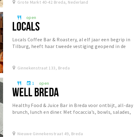
Grote Markt 40-42 Breda, Nederland
open
restaurant
LOCALS
Locals Coffee Bar & Roastery, al elf jaar een begrip in
Tilburg, heeft haar tweede vestiging geopend in de
Ginnekenstraat. De koffiebar staat bekend o...
Ginnekenstraat 133, Breda
1
open
restaurant
event
WELL BREDA
Healthy Food & Juice Bar in Breda voor ontbijt, all-day
brunch, lunch en diner. Met focaccia’s, bowls, salades,
specialty coffee, matcha, verse juices...
Nieuwe Ginnekenstraat 49, Breda