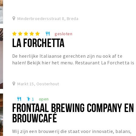
Minderbroedersstraat 8, Breda
gesloten
restaurant
LA FORCHETTA
De heerlijke Italiaanse gerechten zijn nu ook af te
halen! Bekijk hier het menu. Restaurant La Forchetta is
een sfeervol restaurant in het centrum van...
Markt 15, Oosterhout
1
open
restaurant
emoji_people
FRONTAAL BREWING COMPANY EN
BROUWCAFÉ
Wij zijn een brouwerij die staat voor innovatie, balans,