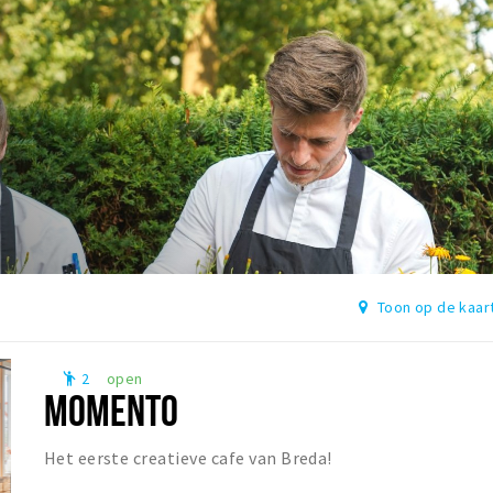
Toon op de kaar
2
open
emoji_people
MOMENTO
Het eerste creatieve cafe van Breda!