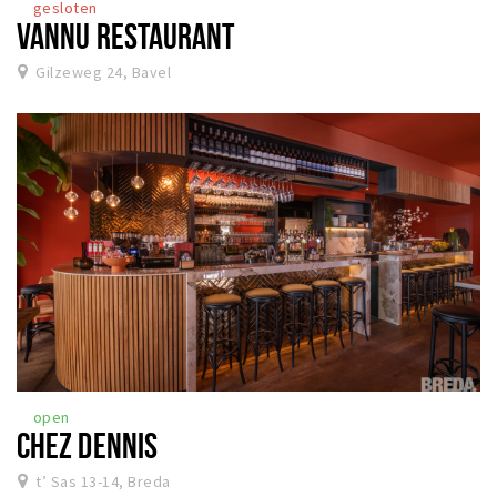
gesloten
VANNU RESTAURANT
Gilzeweg 24, Bavel
open
CHEZ DENNIS
t’ Sas 13-14, Breda