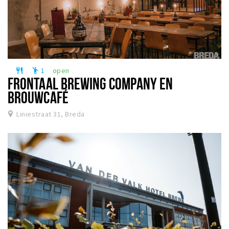
1
open
restaurant
emoji_people
FRONTAAL BREWING COMPANY EN
BROUWCAFÉ
Liniestraat 31, Breda