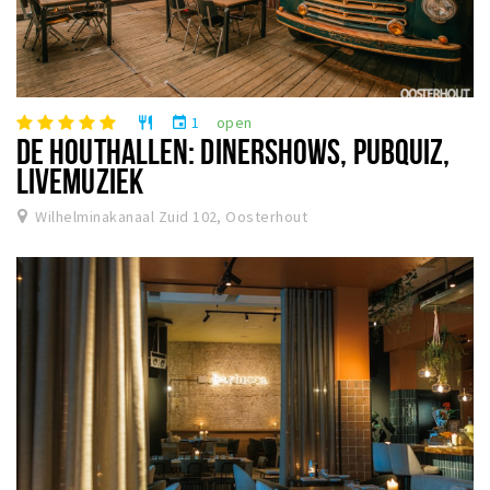
1
open
restaurant
event
DE HOUTHALLEN: DINERSHOWS, PUBQUIZ,
LIVEMUZIEK
Wilhelminakanaal Zuid 102, Oosterhout