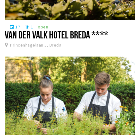
17
1
open
event
emoji_people
VAN DER VALK HOTEL BREDA ****
Princenhagelaan 5, Breda