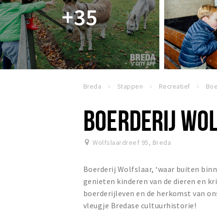
+35
Breda
Stappen
Recreatief
Boe
BOERDERIJ WO
Wolfslaardreef 95
,
Breda
Boerderij Wolfslaar, ‘waar buiten bin
genieten kinderen van de dieren en kr
boerderijleven en de herkomst van on
vleugje Bredase cultuurhistorie!