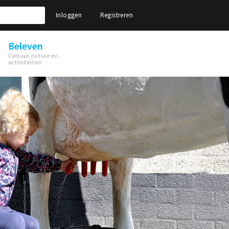
Inloggen
Registreren
Beleven
Cultuur, natuur en
activiteiten