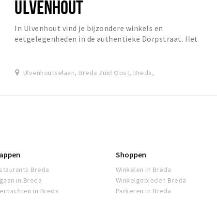
ULVENHOUT
In Ulvenhout vind je bijzondere winkels en
eetgelegenheden in de authentieke Dorpstraat. Het
dorpse karakter maakt dat je hier rustig kunt shoppen
en...
Ulvenhoutselaan, Breda Zuid Oost, Breda,
appen
Shoppen
staurants Breda
Winkelen in Breda
tgaan in Breda
Winkelgebieden Breda
ernachten in Breda
Parkeren in Breda