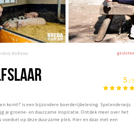
geslote
rderij Wolfslaar
LFSLAAR
5
/ 
nen komt!’ is een bijzondere boerderijbeleving. Spelenderwijs
ijg je groene- en duurzame inspiratie. Ontdek meer over het
s voedsel op deze duurzame plek. Hier en daar met een