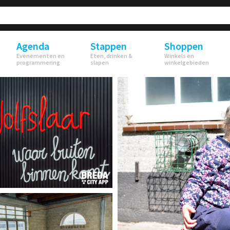
Agenda
Stappen
Shoppen
Evenementen en
Eten, drinken &
Winkels en
programmering
slapen
winkelgebieden