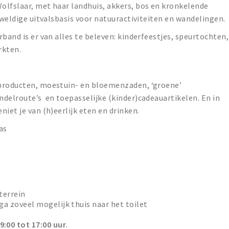
olfslaar, met haar landhuis, akkers, bos en kronkelende
eweldige uitvalsbasis voor natuuractiviteiten en wandelingen.
band is er van alles te beleven: kinderfeestjes, speurtochten,
rkten.
kproducten, moestuin- en bloemenzaden, ‘groene’
delroute’s en toepasselijke (kinder)cadeauartikelen. En in
iet je van (h)eerlijk eten en drinken.
as
terrein
ga zoveel mogelijk thuis naar het toilet
:00 tot 17:00 uur.