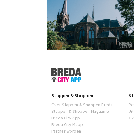
Stappen
&
Shoppen
Breda
Stappen & Shoppen
St
Over Stappen & Shoppen Breda
Re
Stappen & Shoppen Magazine
Ui
Breda City App
Ov
Breda City Mapp
Partner worden