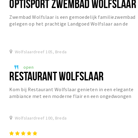
OPTISPORT ZWEMBAD WOLFSLAAR
Zwembad Wolfslaar is een gemoedelijk familiezwembad
gelegen op het prachtige Landgoed Wolfslaar aan de
rand van Breda; een unieke locatie in het groen...
Wolfslaardreef 105, Breda
open
restaurant
RESTAURANT WOLFSLAAR
Kom bij Restaurant Wolfslaar genieten in een elegante
ambiance met een moderne flair en een ongedwongen
sfeer.
Wolfslaardreef 100, Breda