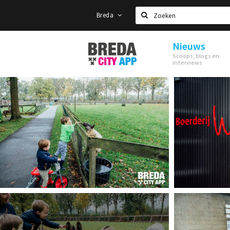
Breda
Zoeken
Nieuws
Stappen
Scoops, blogs en
&
interviews
Shoppen
Breda