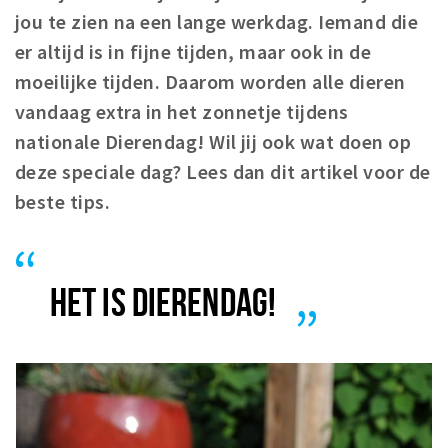
jou te zien na een lange werkdag. Iemand die
Winkelgebieden
er altijd is in fijne tijden, maar ook in de
Parkeren
moeilijke tijden. Daarom worden alle dieren
vandaag extra in het zonnetje tijdens
Bezienswaardigheden
nationale Dierendag! Wil jij ook wat doen op
Musea, theaters & podia
deze speciale dag? Lees dan dit artikel voor de
Uitjes & activiteiten
beste tips.
Toeristische routes
Natuurgebieden
Baroniepoorten
HET IS DIERENDAG!
Sport
Privacy
Inloggen