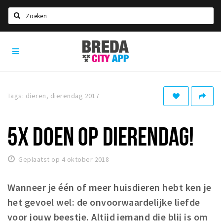
Zoeken
Breda
Home
City
App
Agenda
Deals
Tags: dieren, dierendag 2017
Party pics
Nieuws, interviews & blogs
5X DOEN OP DIERENDAG!
Eten
Geplaatst op 4 oktober 2018
Drinken
Slapen
Wanneer je één of meer huisdieren hebt ken je
Recreatief
het gevoel wel: de onvoorwaardelijke liefde
voor jouw beestje. Altijd iemand die blij is om
Winkels