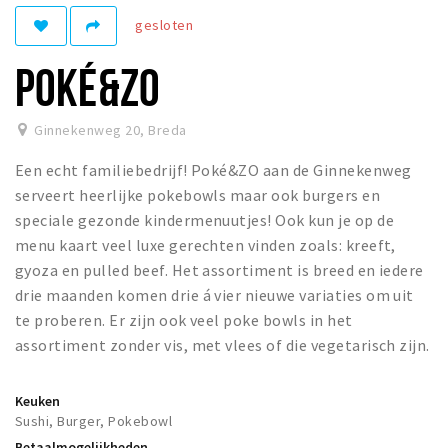
gesloten
Winkelgebieden
Parkeren
POKÉ&ZO
Bezienswaardigheden
Ginnekenweg 20
,
Breda
Musea, theaters & podia
Een echt familiebedrijf! Poké&ZO aan de Ginnekenweg
Uitjes & activiteiten
serveert heerlijke pokebowls maar ook burgers en
Toeristische routes
speciale gezonde kindermenuutjes! Ook kun je op de
Natuurgebieden
menu kaart veel luxe gerechten vinden zoals: kreeft,
gyoza en pulled beef. Het assortiment is breed en iedere
Baroniepoorten
drie maanden komen drie á vier nieuwe variaties om uit
Sport
te proberen. Er zijn ook veel poke bowls in het
assortiment zonder vis, met vlees of die vegetarisch zijn.
Privacy
Keuken
Inloggen
Sushi, Burger, Pokebowl
Betaalmogelijkheden