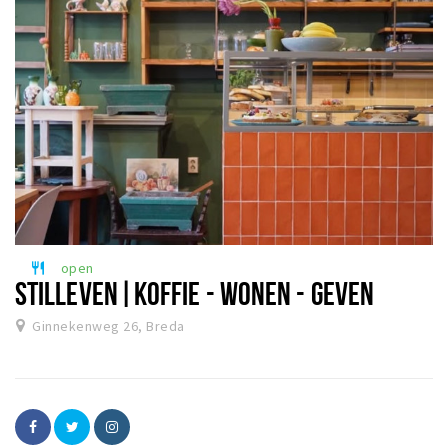
open
restaurant
STILLEVEN|KOFFIE - WONEN - GEVEN
Ginnekenweg 26, Breda