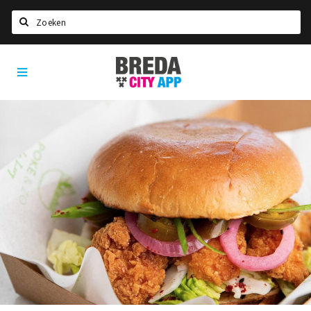
Zoeken
Breda
Home
City
App
Agenda
Deals
Party pics
Nieuws, interviews & blogs
Eten
Drinken
Slapen
Recreatief
Winkels