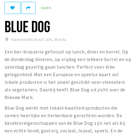
open
Winkelgebieden
Parkeren
BLUE DOG
Bezienswaardigheden
Karnemelkstraat 20A
,
Breda
Musea, theaters & podia
Een bar-brasserie gefocust op lunch, diner en borrel. Op
Uitjes & activiteiten
de donderdag dineren, op vrijdag een lekkere borrel en op
Toeristische routes
zaterdag gezellig gaan lunchen. Perfect voor élke
Natuurgebieden
gelegenheid. Met een Europese en speelse kaart vol
lokale producten is het zowel geschikt voor vleeseters
Baroniepoorten
als vegetariërs. Daarbij heeft Blue Dog uitzicht over de
Sport
Nieuwe Mark.
Privacy
Blue Dog werkt met lokale kwaliteitsproducten die
samen heerlijke en herkenbare gerechten worden. De
karaktereigenschappen van de Blue Dog zijn net als bij
Inloggen
een echte hond; gastvrij, sociaal, loyaal, speels. En de