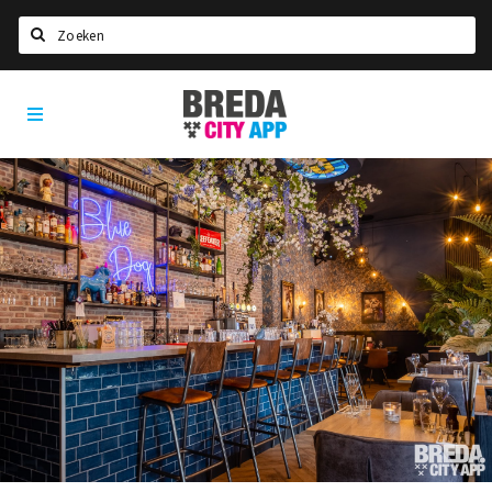
Zoeken
Breda
Home
City
App
Agenda
Deals
Party pics
Nieuws, interviews & blogs
Eten
Drinken
Slapen
Recreatief
Winkels