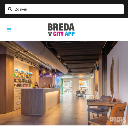
Zoeken
Breda
Home
City
App
Agenda
Deals
Party pics
Nieuws, interviews & blogs
Eten
Drinken
Slapen
Recreatief
Winkels