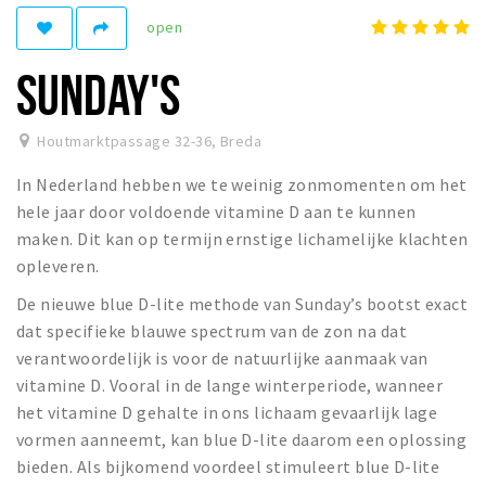
open
Winkelgebieden
Parkeren
SUNDAY'S
Bezienswaardigheden
Houtmarktpassage 32-36
,
Breda
Musea, theaters & podia
In Nederland hebben we te weinig zonmomenten om het
Uitjes & activiteiten
hele jaar door voldoende vitamine D aan te kunnen
Toeristische routes
maken. Dit kan op termijn ernstige lichamelijke klachten
Natuurgebieden
opleveren.
Baroniepoorten
De nieuwe blue D-lite methode van Sunday’s bootst exact
Sport
dat specifieke blauwe spectrum van de zon na dat
verantwoordelijk is voor de natuurlijke aanmaak van
Privacy
vitamine D. Vooral in de lange winterperiode, wanneer
het vitamine D gehalte in ons lichaam gevaarlijk lage
vormen aanneemt, kan blue D-lite daarom een oplossing
Inloggen
bieden. Als bijkomend voordeel stimuleert blue D-lite