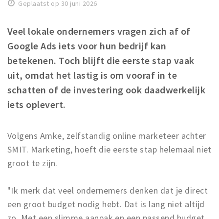
Geplaatst op 30 juni 2026
Winkelgebieden
Parkeren
Veel lokale ondernemers vragen zich af of
Google Ads iets voor hun bedrijf kan
Bezienswaardigheden
betekenen. Toch blijft die eerste stap vaak
Musea, theaters & podia
uit, omdat het lastig is om vooraf in te
Uitjes & activiteiten
schatten of de investering ook daadwerkelijk
Toeristische routes
iets oplevert.
Natuurgebieden
Baroniepoorten
Volgens Amke, zelfstandig online marketeer achter
Sport
SMIT. Marketing, hoeft die eerste stap helemaal niet
groot te zijn.
Privacy
"Ik merk dat veel ondernemers denken dat je direct
Inloggen
een groot budget nodig hebt. Dat is lang niet altijd
zo. Met een slimme aanpak en een passend budget