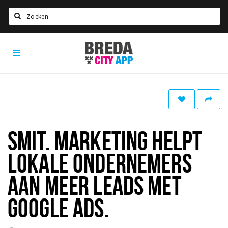
Zoeken
Breda
Home
City
App
Agenda
Deals
Party pics
Nieuws, interviews & blogs
SMIT. MARKETING HELPT
Eten
LOKALE ONDERNEMERS
Drinken
AAN MEER LEADS MET
Slapen
GOOGLE ADS.
Recreatief
Winkels