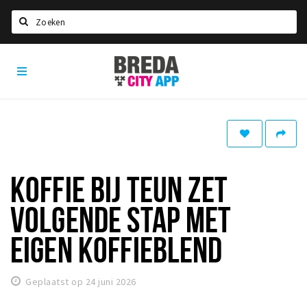
Zoeken
Breda
Home
City
App
Agenda
Deals
Party pics
Nieuws, interviews & blogs
KOFFIE BIJ TEUN ZET
Eten
VOLGENDE STAP MET
Drinken
EIGEN KOFFIEBLEND
Slapen
Recreatief
Geplaatst op 24 juni 2026
Winkels