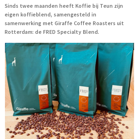
Sinds twee maanden heeft Koffie bij Teun zijn
Winkelgebieden
eigen koffieblend, samengesteld in
Parkeren
samenwerking met Giraffe Coffee Roasters uit
Rotterdam: de FRED Specialty Blend.
Bezienswaardigheden
Musea, theaters & podia
Uitjes & activiteiten
Toeristische routes
Natuurgebieden
Baroniepoorten
Sport
Privacy
Inloggen