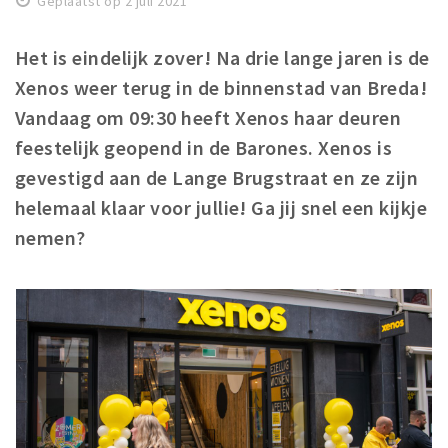
Geplaatst op 2 juli 2021
Winkelgebieden
Het is eindelijk zover! Na drie lange jaren is de
Parkeren
Xenos weer terug in de binnenstad van Breda!
Bezienswaardigheden
Vandaag om 09:30 heeft Xenos haar deuren
Musea, theaters & podia
feestelijk geopend in de Barones. Xenos is
gevestigd aan de Lange Brugstraat en ze zijn
Uitjes & activiteiten
helemaal klaar voor jullie! Ga jij snel een kijkje
Toeristische routes
nemen?
Natuurgebieden
Baroniepoorten
Sport
Privacy
Inloggen