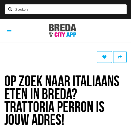
Zoeken
Breda
Home
City
App
Agenda
Deals
Party pics
Nieuws, interviews & blogs
OP ZOEK NAAR ITALIAANS
Eten
ETEN IN BREDA?
Drinken
TRATTORIA PERRON IS
Slapen
JOUW ADRES!
Recreatief
Winkels