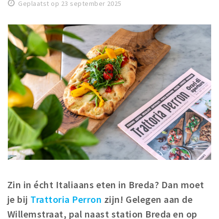
Geplaatst op 23 september 2025
Winkelgebieden
Parkeren
Bezienswaardigheden
Musea, theaters & podia
Uitjes & activiteiten
Toeristische routes
Natuurgebieden
Baroniepoorten
Sport
Privacy
Zin in écht Italiaans eten in Breda? Dan moet
je bij
Trattoria Perron
zijn! Gelegen aan de
Inloggen
Willemstraat, pal naast station Breda en op