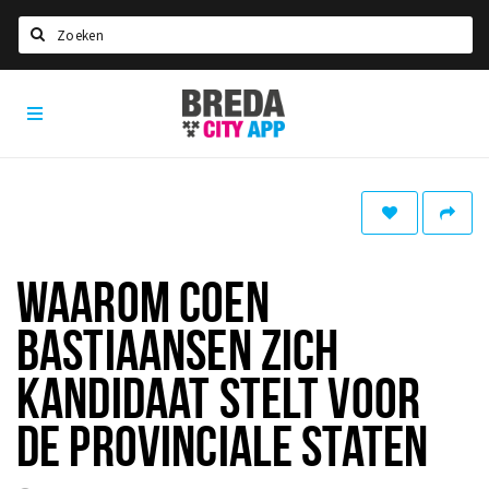
Zoeken
Breda
Home
City
App
Agenda
Deals
Party pics
Nieuws, interviews & blogs
WAAROM COEN
Eten
BASTIAANSEN ZICH
Drinken
KANDIDAAT STELT VOOR
Slapen
DE PROVINCIALE STATEN
Recreatief
Winkels