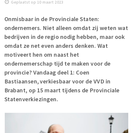
Geplaatst op 10 maart 2023
Winkelgebieden
Parkeren
Onmisbaar in de Provinciale Staten:
ondernemers. Niet alleen omdat zij weten wat
Bezienswaardigheden
bedrijven in de regio nodig hebben, maar ook
Musea, theaters & podia
omdat ze net even anders denken. Wat
Uitjes & activiteiten
motiveert hen om naast het
Toeristische routes
ondernemerschap tijd te maken voor de
Natuurgebieden
provincie? Vandaag deel 1: Coen
Bastiaansen, verkiesbaar voor de VVD in
Baroniepoorten
Brabant, op 15 maart tijdens de Provinciale
Sport
Statenverkiezingen.
Privacy
Inloggen