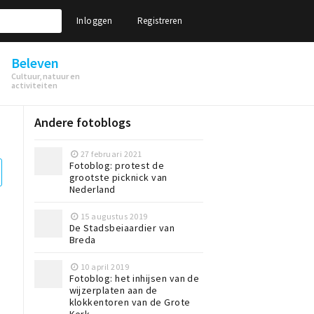
Inloggen
Registreren
Beleven
Cultuur, natuur en
activiteiten
Andere fotoblogs
27 februari 2021
Fotoblog: protest de
grootste picknick van
Nederland
15 augustus 2019
De Stadsbeiaardier van
Breda
10 april 2019
Fotoblog: het inhijsen van de
wijzerplaten aan de
klokkentoren van de Grote