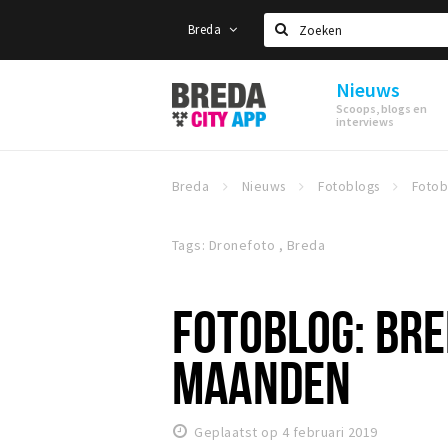
Breda
Zoeken
Nieuws
Stappen
Scoops, blogs en
&
interviews
Shoppen
Breda
Breda
Nieuws
Fotoblogs
Tags: Dronefoto , Breda
FOTOBLOG: BRE
MAANDEN
Geplaatst op 4 februari 2019