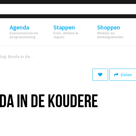
Agenda
Stappen
Shoppen
Evenementen en
Eten, drinken &
Winkels en
programmering
slapen
winkelgebieden
Fotoblog: Breda in de koudere maanden
Delen
DA IN DE KOUDERE