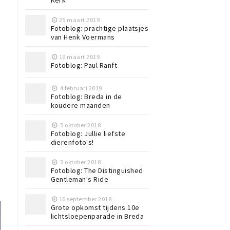
Kerk
25 maart 2019
Fotoblog: prachtige plaatsjes
van Henk Voermans
19 maart 2019
Fotoblog: Paul Ranft
4 februari 2019
Fotoblog: Breda in de
koudere maanden
5 oktober 2018
Fotoblog: Jullie liefste
dierenfoto's!
3 oktober 2018
Fotoblog: The Distinguished
Gentleman's Ride
16 september 2018
Grote opkomst tijdens 10e
lichtsloepenparade in Breda