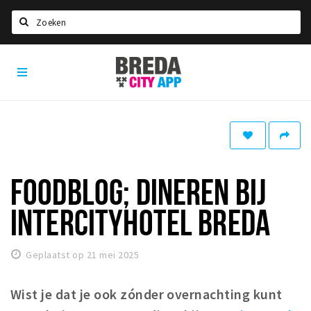
Zoeken
Breda
Home
City
App
Agenda
Deals
Party pics
Nieuws, interviews & blogs
FOODBLOG; DINEREN BIJ
Eten
INTERCITYHOTEL BREDA
Drinken
Slapen
Geplaatst op 21 mei 2025
Recreatief
Wist je dat je ook zónder overnachting kunt
Winkels