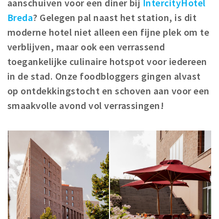
aanschuiven voor een diner bij
IntercityHotel
Winkelgebieden
Breda
? Gelegen pal naast het station, is dit
Parkeren
moderne hotel niet alleen een fijne plek om te
verblijven, maar ook een verrassend
Bezienswaardigheden
toegankelijke culinaire hotspot voor iedereen
Musea, theaters & podia
in de stad. Onze foodbloggers gingen alvast
Uitjes & activiteiten
op ontdekkingstocht en schoven aan voor een
Toeristische routes
smaakvolle avond vol verrassingen!
Natuurgebieden
Baroniepoorten
Sport
Privacy
Inloggen