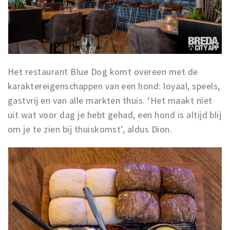
Het restaurant Blue Dog komt overeen met de
karaktereigenschappen van een hond: loyaal, speels,
gastvrij en van alle markten thuis. ‘Het maakt niet
uit wat voor dag je hebt gehad, een hond is altijd blij
om je te zien bij thuiskomst’, aldus Dion.