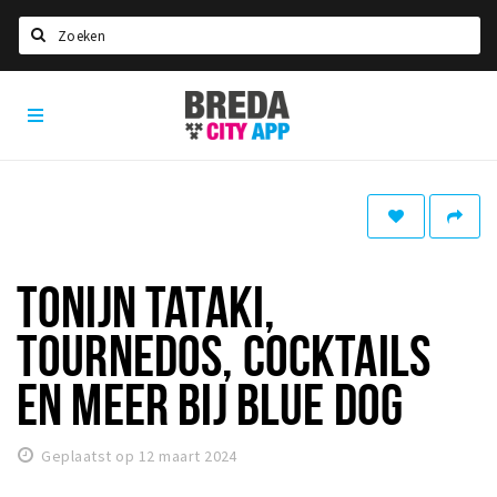
Zoeken
Breda
Home
City
App
Agenda
Deals
Party pics
Nieuws, interviews & blogs
TONIJN TATAKI,
Eten
TOURNEDOS, COCKTAILS
Drinken
EN MEER BIJ BLUE DOG
Slapen
Recreatief
Geplaatst op 12 maart 2024
Winkels