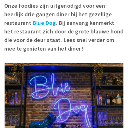
Onze foodies zijn uitgenodigd voor een
Winkelgebieden
heerlijk drie gangen diner bij het gezellige
Parkeren
restaurant
Blue Dog
. Bij aanvang kenmerkt
het restaurant zich door de grote blauwe hond
Bezienswaardigheden
die voor de deur staat. Lees snel verder om
Musea, theaters & podia
mee te genieten van het diner!
Uitjes & activiteiten
Toeristische routes
Natuurgebieden
Baroniepoorten
Sport
Privacy
Inloggen