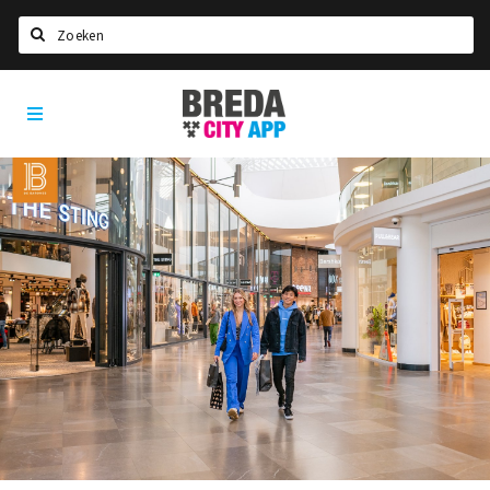
Zoeken
Breda
Home
City
App
Agenda
Deals
Party pics
Nieuws, interviews & blogs
Eten
Drinken
Slapen
Recreatief
Winkels