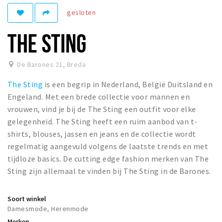
gesloten
Winkelgebieden
Parkeren
THE STING
Bezienswaardigheden
De Barones 21
,
Breda
Musea, theaters & podia
The Sting
is een begrip in Nederland, België Duitsland en
Uitjes & activiteiten
Engeland. Met een brede collectie voor mannen en
Toeristische routes
vrouwen, vind je bij de The Sting een outfit voor elke
Natuurgebieden
gelegenheid. The Sting heeft een ruim aanbod van t-
shirts, blouses, jassen en jeans en de collectie wordt
Baroniepoorten
regelmatig aangevuld volgens de laatste trends en met
Sport
tijdloze basics. De cutting edge fashion merken van The
Sting zijn allemaal te vinden bij The Sting in de Barones.
Privacy
Soort winkel
Inloggen
Damesmode, Herenmode
Merken