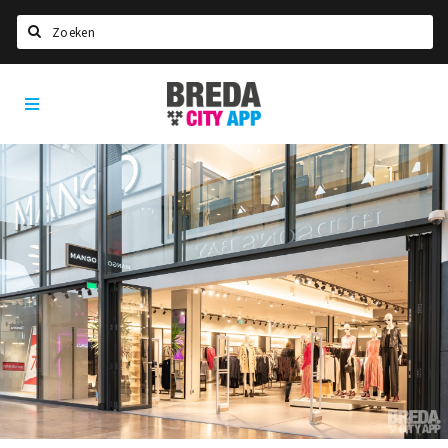
Zoeken
Breda
Home
City
App
Agenda
Deals
Party pics
Nieuws, interviews & blogs
Eten
Drinken
Slapen
Recreatief
Winkels