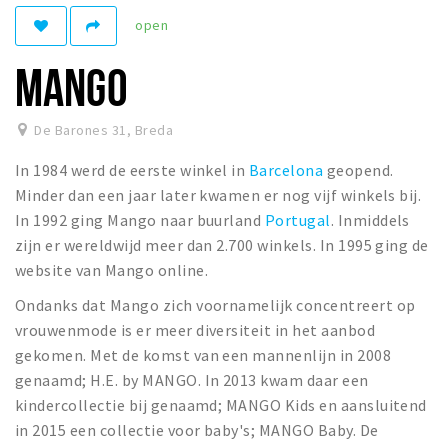
open
Winkelgebieden
Parkeren
MANGO
Bezienswaardigheden
De Barones 31
,
Breda
Musea, theaters & podia
In 1984 werd de eerste winkel in
Barcelona
geopend.
Uitjes & activiteiten
Minder dan een jaar later kwamen er nog vijf winkels bij.
Toeristische routes
In 1992 ging Mango naar buurland
Portugal
. Inmiddels
Natuurgebieden
zijn er wereldwijd meer dan 2.700 winkels. In 1995 ging de
website van Mango online.
Baroniepoorten
Sport
Ondanks dat Mango zich voornamelijk concentreert op
vrouwenmode is er meer diversiteit in het aanbod
Privacy
gekomen. Met de komst van een mannenlijn in 2008
genaamd; H.E. by MANGO. In 2013 kwam daar een
kindercollectie bij genaamd; MANGO Kids en aansluitend
Inloggen
in 2015 een collectie voor baby's; MANGO Baby. De