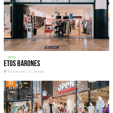
open
ETOS BARONES
De barones 37 , Breda