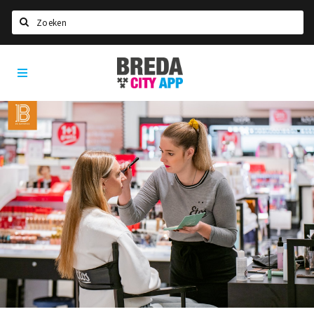
Zoeken
Breda
Home
City
App
Agenda
Deals
Party pics
Nieuws, interviews & blogs
Eten
Drinken
Slapen
Recreatief
Winkels