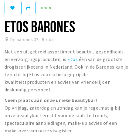
open
Winkelgebieden
Parkeren
ETOS BARONES
Bezienswaardigheden
De barones 37
,
Breda
Musea, theaters & podia
Met een uitgebreid assortiment beauty-, gezondheids-
Uitjes & activiteiten
en verzorgingsproducten, is
Etos
één van de grootste
Toeristische routes
drogisterijketens in Nederland. Ook in de Barones kun je
Natuurgebieden
terecht bij Etos voor scherp geprijsde
kwaliteitsproducten en advies van vriendelijk en
Baroniepoorten
deskundig personeel.
Sport
Neem plaats aan onze unieke beautybar!
Privacy
Op vrijdag, zaterdag en zondag kun je regelmatig bij
onze beautybar terecht voor de laatste trends,
spectaculaire aanbiedingen, make-up advies of een
Inloggen
make-over van onze visagisten.