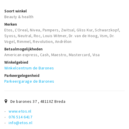
Soort winkel
Beauty & health
Merken
Etos, L'Oreal, Nivea, Pampers, Zwitsal, Gliss Kur, Schwarzkopf,
Syoss, Neutral, Roc, Louis Witmer, Dr. van de Hoog, Vsm, Dr.
Vogel, Rimmel, Revolution, Andrélon
Betaalmogelijkheden
American express, Cash, Maestro, Mastercard, Visa
Winkelgebied
Winkelcentrum de Barones
Parkeergelegenheid
Parkeergarage de Barones
De barones 37
,
4811XZ
Breda
www.etos.nl
076 514 6417
info@etos.nl