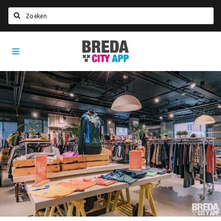
Zoeken
Breda
Home
City
App
Agenda
Deals
Party pics
Nieuws, interviews & blogs
Eten
Drinken
Slapen
Recreatief
Winkels