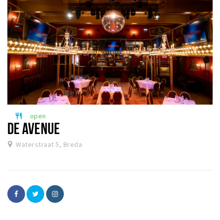
open
restaurant
DE AVENUE
Waterstraat 5, Breda