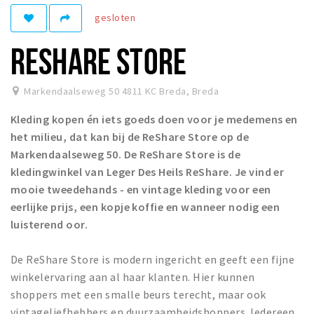
gesloten
Winkelgebieden
Parkeren
RESHARE STORE
Bezienswaardigheden
Markendaalseweg 50 4811 KC Breda
,
Breda
Musea, theaters & podia
Kleding kopen én iets goeds doen voor je medemens en
Uitjes & activiteiten
het milieu, dat kan bij de ReShare Store op de
Toeristische routes
Markendaalseweg 50. De ReShare Store is de
Natuurgebieden
kledingwinkel van Leger Des Heils ReShare. Je vind er
mooie tweedehands - en vintage kleding voor een
Baroniepoorten
eerlijke prijs, een kopje koffie en wanneer nodig een
Sport
luisterend oor.
Privacy
De ReShare Store is modern ingericht en geeft een fijne
winkelervaring aan al haar klanten. Hier kunnen
Inloggen
shoppers met een smalle beurs terecht, maar ook
vintageliefhebbers en duurzaamheidshoppers. Iedereen