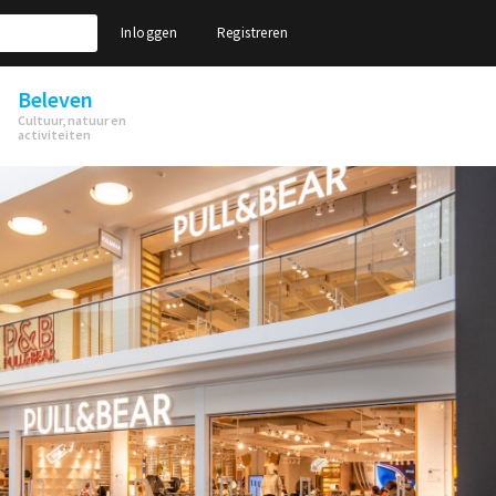
Inloggen
Registreren
Beleven
Cultuur, natuur en
activiteiten