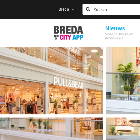
Breda
Zoeken
Nieuws
Stappen
Scoops, blogs en
&
interviews
Shoppen
Breda