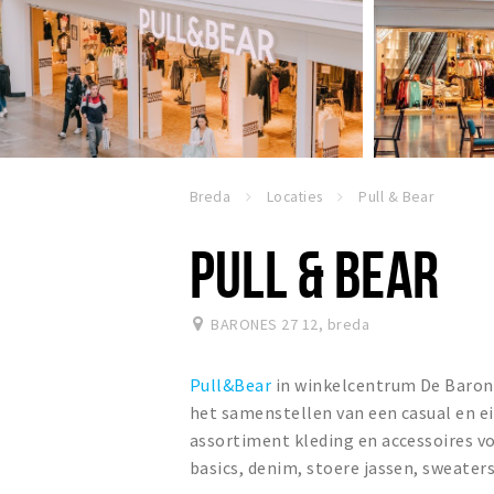
Breda
Locaties
Pull & Bear
PULL & BEAR
BARONES 27 12
,
breda
Pull&Bear
in winkelcentrum De Barone
het samenstellen van een casual en ei
assortiment kleding en accessoires v
basics, denim, stoere jassen, sweater