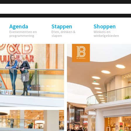
Agenda
Stappen
Shoppen
Evenementen en
Eten, drinken &
Winkels en
programmering
slapen
winkelgebieden