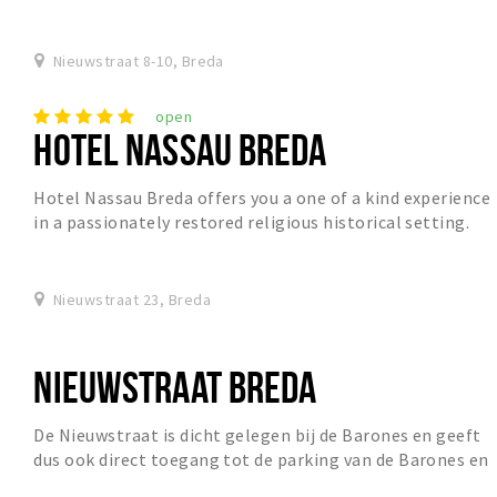
over de grens in Hoogstraten woont, open...
Nieuwstraat 8-10, Breda
open
HOTEL NASSAU BREDA
Hotel Nassau Breda offers you a one of a kind experience
in a passionately restored religious historical setting.
The stunning architecture combined w...
Nieuwstraat 23, Breda
NIEUWSTRAAT BREDA
De Nieuwstraat is dicht gelegen bij de Barones en geeft
dus ook direct toegang tot de parking van de Barones en
de winkelstraat.