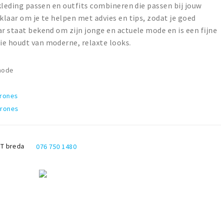
 kleding passen en outfits combineren die passen bij jouw
klaar om je te helpen met advies en tips, zodat je goed
ar staat bekend om zijn jonge en actuele mode en is een fijne
ie houdt van moderne, relaxte looks.
mode
arones
arones
WT
breda
076 750 1480