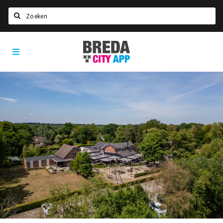
Zoeken
Breda
Home
City
App
Agenda
Deals
Party pics
Nieuws, interviews & blogs
Eten
Drinken
Slapen
Recreatief
Winkels