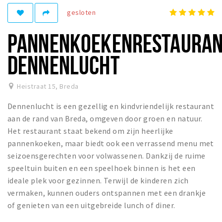
gesloten
Winkelgebieden
Parkeren
PANNENKOEKENRESTAURA
Bezienswaardigheden
DENNENLUCHT
Musea, theaters & podia
Uitjes & activiteiten
Heistraat 15
,
Breda
Toeristische routes
Dennenlucht is een gezellig en kindvriendelijk restaurant
Natuurgebieden
aan de rand van Breda, omgeven door groen en natuur.
Het restaurant staat bekend om zijn heerlijke
Baroniepoorten
pannenkoeken, maar biedt ook een verrassend menu met
Sport
seizoensgerechten voor volwassenen. Dankzij de ruime
speeltuin buiten en een speelhoek binnen is het een
Privacy
ideale plek voor gezinnen. Terwijl de kinderen zich
vermaken, kunnen ouders ontspannen met een drankje
Inloggen
of genieten van een uitgebreide lunch of diner.