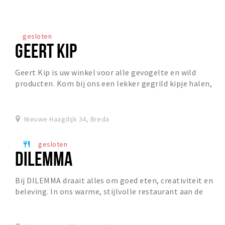
gesloten
GEERT KIP
Geert Kip is uw winkel voor alle gevogelte en wild
producten. Kom bij ons een lekker gegrild kipje halen,
bestel bij ons Uw barbecuevlees of laat een...
Nieuwe Haagdijk 34, Breda
gesloten
restaurant
DILEMMA
Bij DILEMMA draait alles om goed eten, creativiteit en
beleving. In ons warme, stijlvolle restaurant aan de
Nieuwe Haagdijk in Breda geniet je van sei...