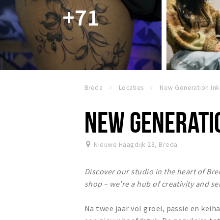
+71
Breda
Locaties
New Generation Ink
NEW GENERATI
Nieuwe Haagdijk 28
,
Breda
Discover our studio in the heart of Bre
shop – we're a hub of creativity and se
Na twee jaar vol groei, passie en kei