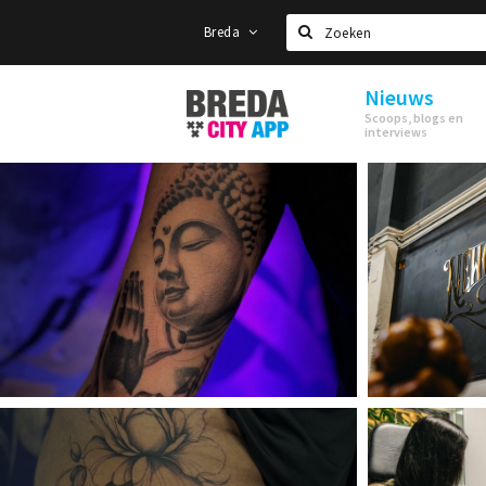
Breda
Zoeken
Nieuws
Stappen
Scoops, blogs en
&
interviews
Shoppen
Breda