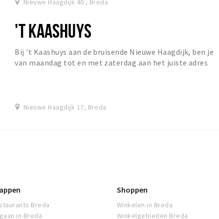
Nieuwe Haagdijk 40 , Breda
'T KAASHUYS
Bij 't Kaashuys aan de bruisende Nieuwe Haagdijk, ben je
van maandag tot en met zaterdag aan het juiste adres
voor de heerlijkste kazen, noten, vleesw...
Nieuwe Haagdijk 17, Breda
appen
Shoppen
staurants Breda
Winkelen in Breda
tgaan in Breda
Winkelgebieden Breda