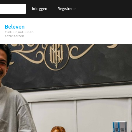
Inloggen
Registreren
Beleven
Cultuur, natuur en
activiteiten