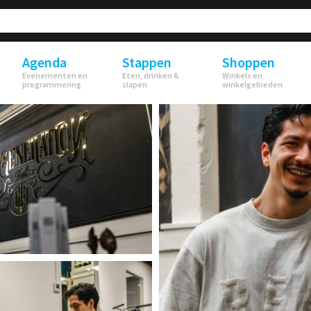
Agenda
Stappen
Shoppen
Evenementen en
Eten, drinken &
Winkels en
programmering
slapen
winkelgebieden