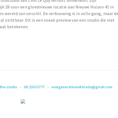
toostudio van Zino Le Quy verruilt binnenkort zijn
jk 28 voor een gloednieuwe locatie aan Nieuwe Huizen 41 in
n wereld van verschil. De verbouwing is in volle gang, maar d
l zichtbaar. Dit is een sneak preview van een studio die niet
gaat betekenen.
the-studio
06 29333777
newgenerationinkbreda@gmail.com