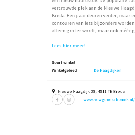
een nieuw hoofdstuk. De populaire tat
vertrouwde plek aan de Nieuwe Haagdi
Breda. Een paar deuren verder, maar ee
contouren van iets bijzonders worden a
alleen groter wordt, maar ook méér 
Lees hier meer!
Soort winkel
Winkelgebied
De Haagdijken
Nieuwe Haagdijk 28
,
4811 TE
Breda
www.newgenerationink.nl/