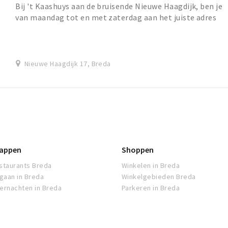
Bij 't Kaashuys aan de bruisende Nieuwe Haagdijk, ben je
van maandag tot en met zaterdag aan het juiste adres
voor de heerlijkste kazen, noten, vleesw...
Nieuwe Haagdijk 17, Breda
appen
Shoppen
staurants Breda
Winkelen in Breda
tgaan in Breda
Winkelgebieden Breda
ernachten in Breda
Parkeren in Breda