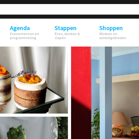
Agenda
Stappen
Shoppen
Evenementen en
Eten, drinken &
Winkels en
programmering
slapen
winkelgebieden