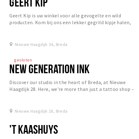
GEERT KIP
Geert Kip is uw winkel voor alle gevogelte en wild
producten. Kom bij ons een lekker gegrild kipje halen,
bestel bij ons Uw barbecuevlees of laat een...
Nieuwe Haagdijk 34, Breda
gesloten
NEW GENERATION INK
Discover our studio in the heart of Breda, at Nieuwe
Haagdijk 28. Here, we're more than just a tattoo shop –
we're a hub of creativity and self-expres...
Nieuwe Haagdijk 28, Breda
'T KAASHUYS