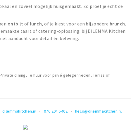
okaal en zoveel mogelijk huisgemaakt. Zo proef je echt de
nnen
ontbijt
of
lunch
, of je kiest voor een bijzondere
brunch
,
emaakte taart of catering-oplossing: bij DILEMMA Kitchen
t aandacht voor detail én beleving.
rivate dining, Te huur voor privé gelegenheden, Terras of
dilemmakitchen.nl
076 204 5402
hello@dilemmakitchen.nl