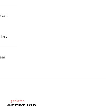
e van
n het
aar
gesloten