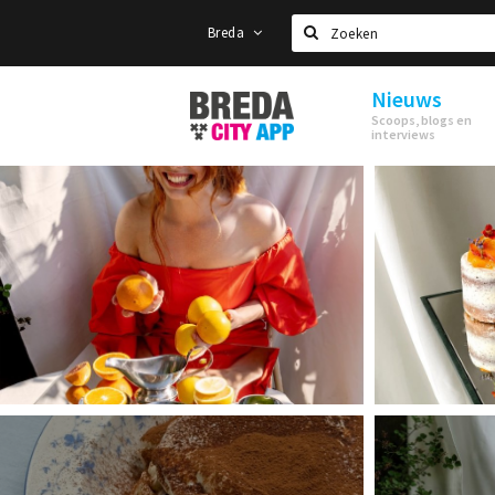
Breda
Zoeken
Nieuws
Stappen
Scoops, blogs en
&
interviews
Shoppen
Breda