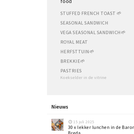
food
STUFFED FRENCH TOAST 🌱
SEASONAL SANDWICH
VEGA SEASONAL SANDWICH🌱
ROYAL MEAT
HERFSTTUIN🌱
BREKKIE🌱
PASTRIES
Koekselder in de vitrine
Nieuws
15 juli 2025
30 x lekker lunchen in de Baro
Breda