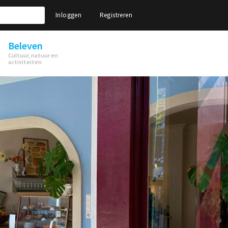
Inloggen
Registreren
Beleven
Cultuur, natuur en
activiteiten