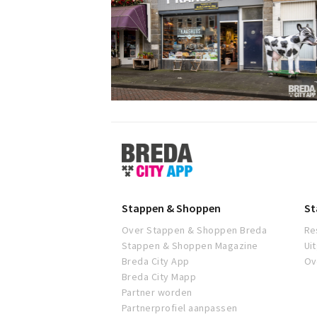
Stappen
&
Shoppen
Breda
Stappen & Shoppen
St
Over Stappen & Shoppen Breda
Re
Stappen & Shoppen Magazine
Ui
Breda City App
Ov
Breda City Mapp
Partner worden
Partnerprofiel aanpassen