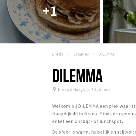
+1
Breda
Locaties
DILEMMA
DILEMMA
Nieuwe Haagdijk 40
,
Breda
Welkom bij DILEMMA een plek waar st
Haagdijk 40 in Breda . Sinds de openin
enkel een ontbijt- of lunchspot.
De sfeer is warm, huiselijk en stijlvo