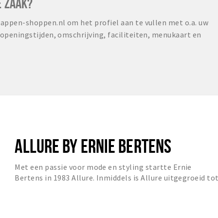
E ZAAK?
ppen-shoppen.nl om het profiel aan te vullen met o.a. uw
peningstijden, omschrijving, faciliteiten, menukaart en
ALLURE BY ERNIE BERTENS
Met een passie voor mode en styling startte Ernie
Bertens in 1983 Allure. Inmiddels is Allure uitgegroeid to
een begrip in Breda en omstreken.De coll...