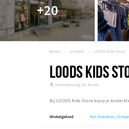
+20
Breda
Locaties
LOODS Kids Store
LOODS KIDS ST
Ginnekenweg 45
,
Breda
Bij LOODS Kids Store koop je kinderkle
Winkelgebied
Het Ginneken
,
Oranje