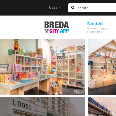
Breda
Zoeken
Nieuws
Stappen
Scoops, blogs en
&
interviews
Shoppen
Breda