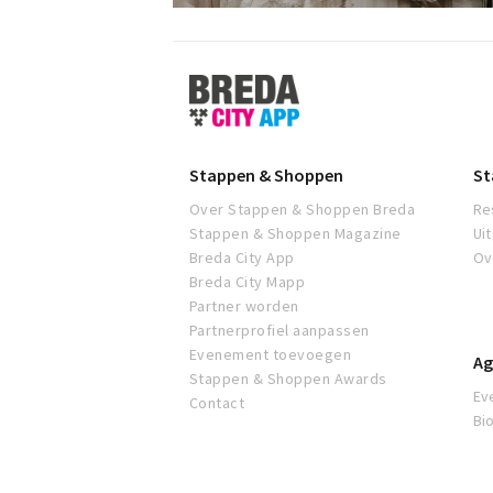
Stappen
&
Shoppen
Breda
Stappen & Shoppen
St
Over Stappen & Shoppen Breda
Re
Stappen & Shoppen Magazine
Ui
Breda City App
Ov
Breda City Mapp
Partner worden
Partnerprofiel aanpassen
Evenement toevoegen
Ag
Stappen & Shoppen Awards
Ev
Contact
Bi