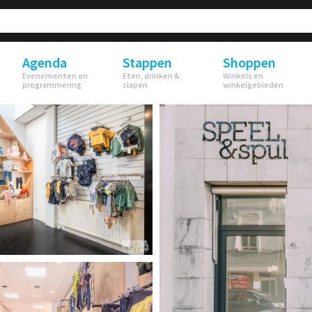
Agenda
Stappen
Shoppen
Evenementen en
Eten, drinken &
Winkels en
programmering
slapen
winkelgebieden