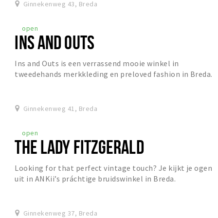
Ginnekenweg 43, Breda
open
INS AND OUTS
Ins and Outs is een verrassend mooie winkel in
tweedehands merkkleding en preloved fashion in Breda.
In deze overzichtelijke en zorgvuldig georganisee...
Ginnekenweg 41, Breda
open
THE LADY FITZGERALD
Looking for that perfect vintage touch? Je kijkt je ogen
uit in ANKii’s práchtige bruidswinkel in Breda.
Ginnekenweg 37, Breda