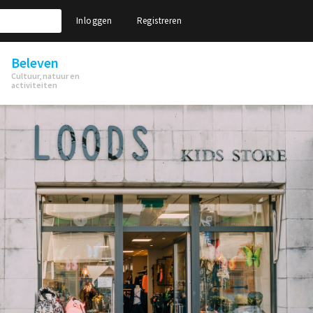
Inloggen
Registreren
Beleven
Cultuur, natuur en
activiteiten