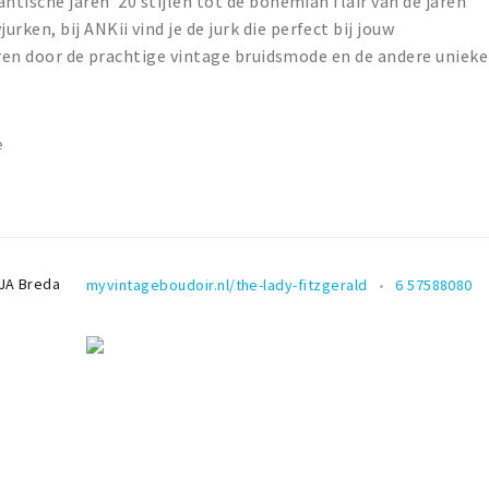
ntische jaren '20 stijlen tot de bohemian flair van de jaren
en, bij ANKii vind je de jurk die perfect bij jouw
reren door de prachtige vintage bruidsmode en de andere unieke
e
JA
Breda
myvintageboudoir.nl/the-lady-fitzgerald
6 57588080