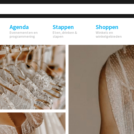
Agenda
Stappen
Shoppen
Evenementen en
Eten, drinken &
Winkels en
programmering
slapen
winkelgebieden