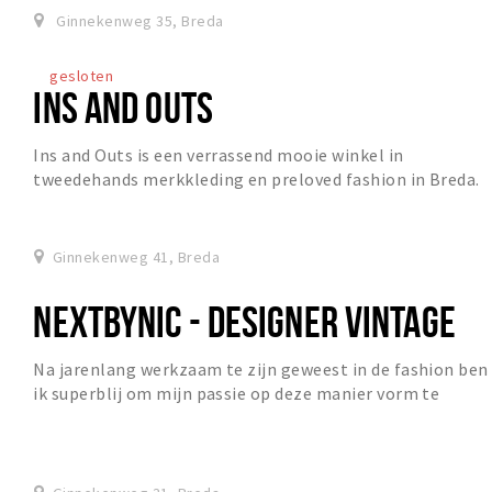
Ginnekenweg 35, Breda
gesloten
INS AND OUTS
Ins and Outs is een verrassend mooie winkel in
tweedehands merkkleding en preloved fashion in Breda.
In deze overzichtelijke en zorgvuldig georganisee...
Ginnekenweg 41, Breda
NEXTBYNIC - DESIGNER VINTAGE
Na jarenlang werkzaam te zijn geweest in de fashion ben
ik superblij om mijn passie op deze manier vorm te
mogen gaan geven. Bij NEXT BY NIC vind je...