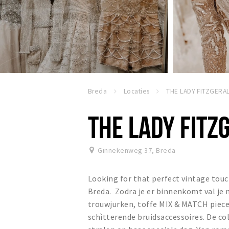
Breda
Locaties
THE LADY FITZGERA
THE LADY FITZ
Ginnekenweg 37
,
Breda
Looking for that perfect vintage touch
Breda. Zodra je er binnenkomt val je 
trouwjurken, toffe MIX & MATCH piece
schìtterende bruidsaccessoires. De co