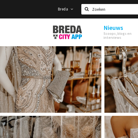
Breda
Zoeken
Nieuws
Stappen
Scoops, blogs en
&
interviews
Shoppen
Breda