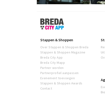
Stappen
&
Shoppen
Breda
Stappen & Shoppen
St
Over Stappen & Shoppen Breda
Re
Stappen & Shoppen Magazine
Ui
Breda City App
Ov
Breda City Mapp
Partner worden
Partnerprofiel aanpassen
Evenement toevoegen
Ag
Stappen & Shoppen Awards
Ev
Contact
Bi