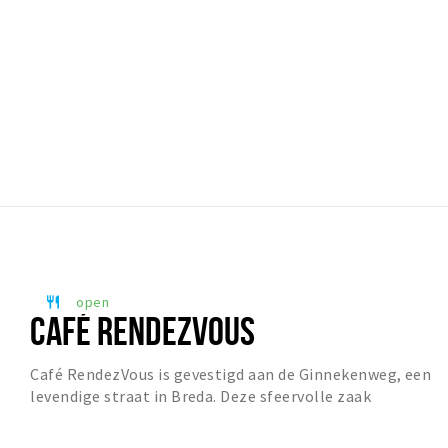
open
restaurant
CAFÉ RENDEZVOUS
Café RendezVous is gevestigd aan de Ginnekenweg, een
levendige straat in Breda. Deze sfeervolle zaak
combineert de charme van een Frans café met Griek...