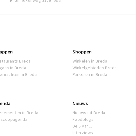
Ginnekenweg 31, Breda
appen
Shoppen
staurants Breda
Winkelen in Breda
tgaan in Breda
Winkelgebieden Breda
ernachten in Breda
Parkeren in Breda
enda
Nieuws
enementen in Breda
Nieuws uit Breda
oscoopagenda
Foodblogs
De 5 van...
Interviews