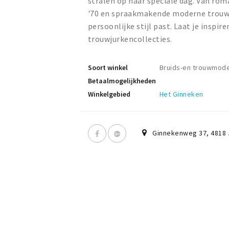
stralen op haar speciale dag. Van roma
'70 en spraakmakende moderne trouwjurk
persoonlijke stijl past. Laat je inspi
trouwjurkencollecties.
Soort winkel
Bruids-en trouwmod
Betaalmogelijkheden
Winkelgebied
Het Ginneken
Ginnekenweg 37
,
4818 