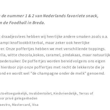
 de nummer 1 & 2 van Nederlands favoriete snack,
in de Foodhall in Breda.
 draadjesvlees hebben wij heerlijke andere smaken zoals o.a.
campi knoflookbitterbal, maar zeker ook heerlijke
eer. Onze poffertjes hebben we met verschillende toppings.
ella, witte chocola,kokos, caramel, pindakaas, maar natuurlij
edersuiker. De poffertjes worden bereid volgens ons eigen
 hierdoor zijn onze poffertjes met recht de lekkerste die je
ezond en wordt wel "de champagne onder de melk" genoemd.
stoeltoegankelijk, Invalidentoilet, Kindvriendelijk, Terras of
voor privé gelegenheden
aestro, Mastercard, Visa