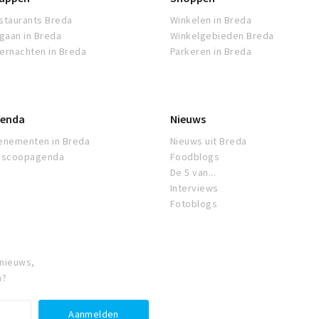
staurants Breda
Winkelen in Breda
tgaan in Breda
Winkelgebieden Breda
ernachten in Breda
Parkeren in Breda
enda
Nieuws
enementen in Breda
Nieuws uit Breda
oscoopagenda
Foodblogs
De 5 van...
Interviews
Fotoblogs
 nieuws,
a?