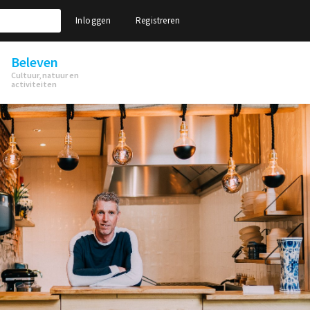
Inloggen
Registreren
Beleven
Cultuur, natuur en
activiteiten