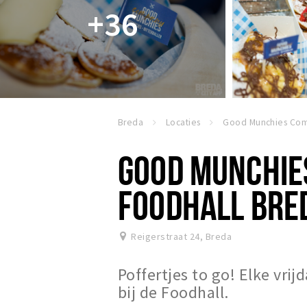
+36
Breda
Locaties
GOOD MUNCHIE
FOODHALL BRE
Reigerstraat 24
,
Breda
Poffertjes to go! Elke vri
bij de Foodhall.