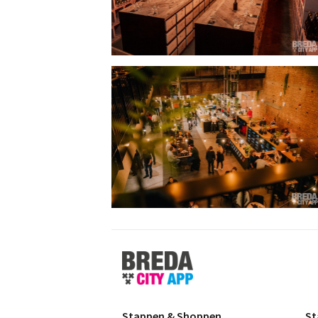
Stappen
&
Shoppen
Breda
Stappen & Shoppen
St