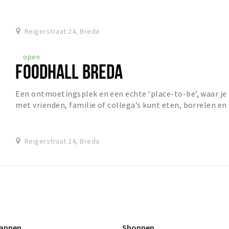
Bourgondische Bierkelder, is op dat moment...
Reigerstraat 24, Breda
open
FOODHALL BREDA
​Een ontmoetingsplek en een echte ‘place-to-be’, waar je
met vrienden, familie of collega’s kunt eten, borrelen en
socializen. Dat is Foodhall Breda:...
Reigerstraat 24, Breda
appen
Shoppen