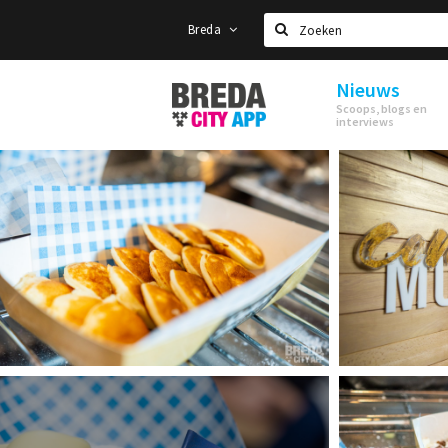
Breda
Zoeken
Nieuws
Stappen
Scoops, blogs en
&
interviews
Shoppen
Breda