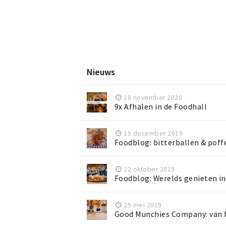
Nieuws
18 november 2020
9x Afhalen in de Foodhall
19 december 2019
Foodblog: bitterballen & poff
22 oktober 2019
Foodblog: Werelds genieten in
29 mei 2019
Good Munchies Company: van f