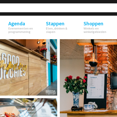
Agenda
Stappen
Shoppen
Evenementen en
Eten, drinken &
Winkels en
programmering
slapen
winkelgebieden