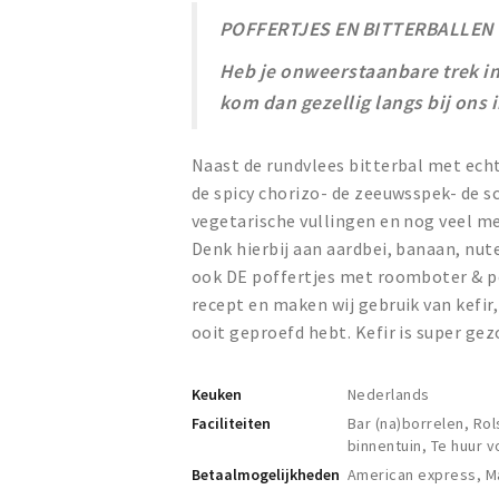
POFFERTJES EN BITTERBALLEN
Heb je onweerstaanbare trek in
kom dan gezellig langs bij ons 
Naast de rundvlees bitterbal met echt
de spicy chorizo- de zeeuwsspek- de s
vegetarische vullingen en nog veel m
Denk hierbij aan aardbei, banaan, nut
ook DE poffertjes met roomboter & po
recept en maken wij gebruik van kefir,
ooit geproefd hebt. Kefir is super g
Keuken
Nederlands
Faciliteiten
Bar (na)borrelen, Rol
binnentuin, Te huur 
Betaalmogelijkheden
American express, M